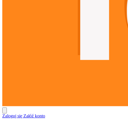
Zaloguj się
Załóź konto