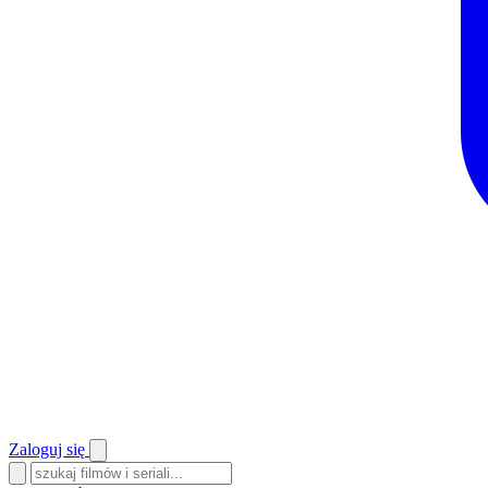
Zaloguj się