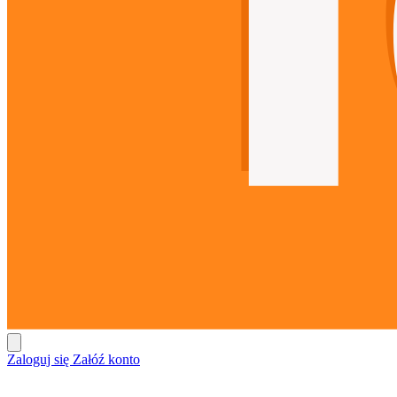
Zaloguj się
Załóź konto