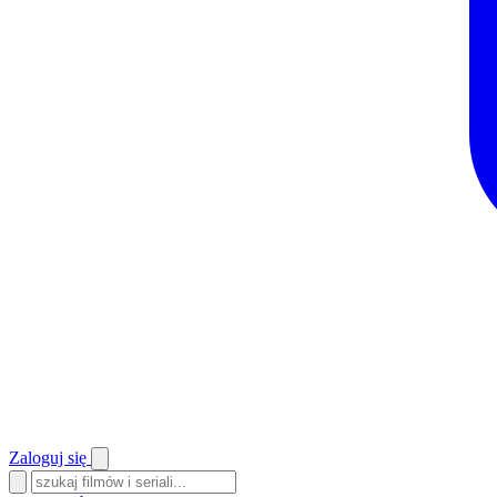
Zaloguj się