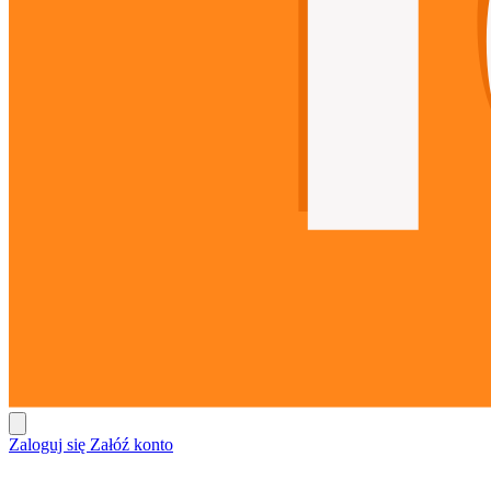
Zaloguj się
Załóź konto