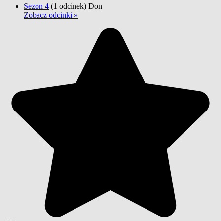
Sezon 4
(1 odcinek)
Don
Zobacz odcinki »