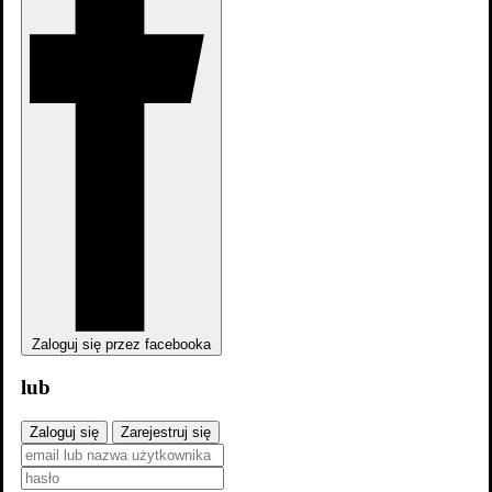
A Million Little Things: Dear Diary 5x8
Shark: Trial by Fire 1x18
Zaloguj się przez facebooka
lub
Zaloguj się
Zarejestruj się