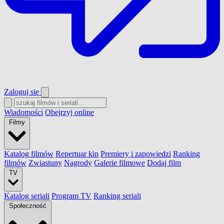
Zaloguj się
Wiadomości
Obejrzyj online
Filmy
Katalog filmów
Repertuar kin
Premiery i zapowiedzi
Ranking
filmów
Zwiastuny
Nagrody
Galerie filmowe
Dodaj film
TV
Katalog seriali
Program TV
Ranking seriali
Społeczność