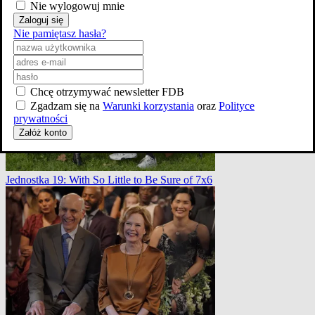
Nie wylogowuj mnie
Zaloguj się
Jednostka 19: With So Little to Be Sure of 7x6
Nie pamiętasz hasła?
Chcę otrzymywać newsletter FDB
Zgadzam się na
Warunki korzystania
oraz
Polityce
prywatności
Załóż konto
Jednostka 19: With So Little to Be Sure of 7x6