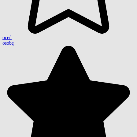
oceń
osobę