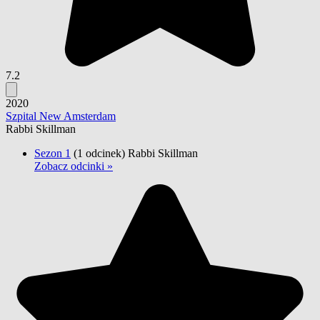
7.2
2020
Szpital New Amsterdam
Rabbi Skillman
Sezon 1
(1 odcinek)
Rabbi Skillman
Zobacz odcinki »