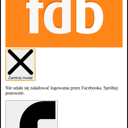
0
osób
lubi
Zdjęcia
24
Zamknij modal
Nie udało się załadować logowania przez Facebooka. Spróbuj
Jednostka 19: With So Little to Be Sure of 7x6
ponownie.