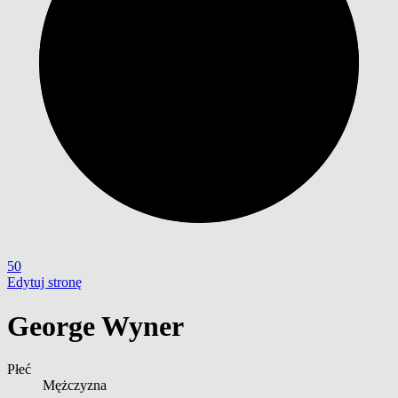
50
Edytuj stronę
George Wyner
Płeć
Mężczyzna