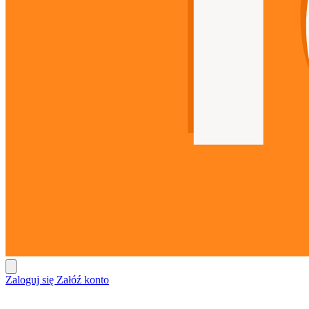
Zaloguj się
Załóź konto