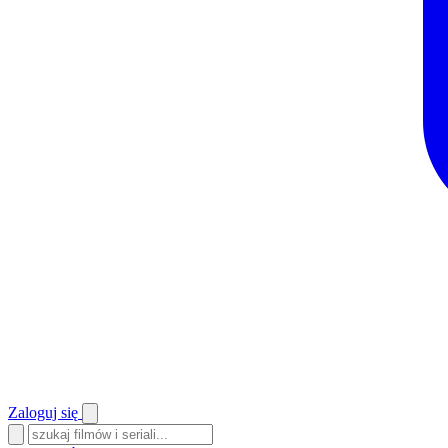
Zaloguj się