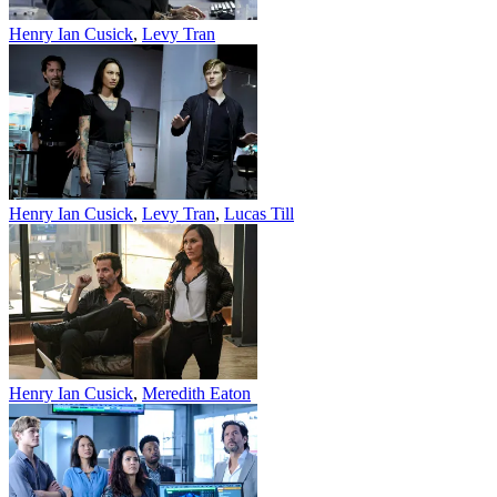
Henry Ian Cusick
,
Levy Tran
Henry Ian Cusick
,
Levy Tran
,
Lucas Till
Henry Ian Cusick
,
Meredith Eaton