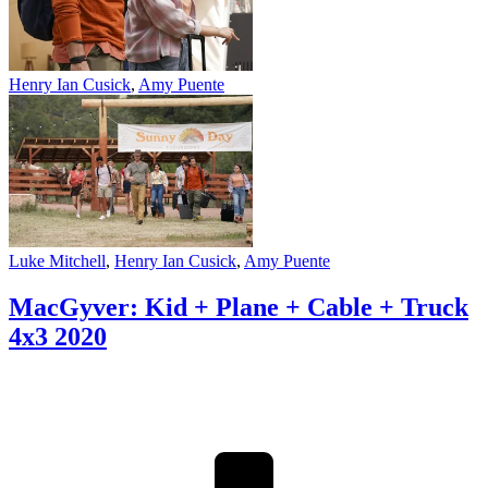
Henry Ian Cusick
,
Amy Puente
Luke Mitchell
,
Henry Ian Cusick
,
Amy Puente
MacGyver: Kid + Plane + Cable + Truck
4x3
2020