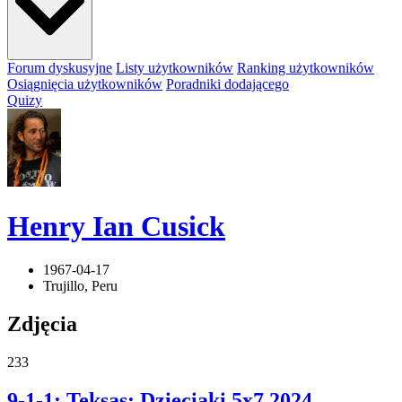
Forum dyskusyjne
Listy użytkowników
Ranking użytkowników
Osiągnięcia użytkowników
Poradniki dodającego
Quizy
Henry Ian Cusick
1967-04-17
Trujillo, Peru
Zdjęcia
233
9-1-1: Teksas: Dzieciaki 5x7
2024