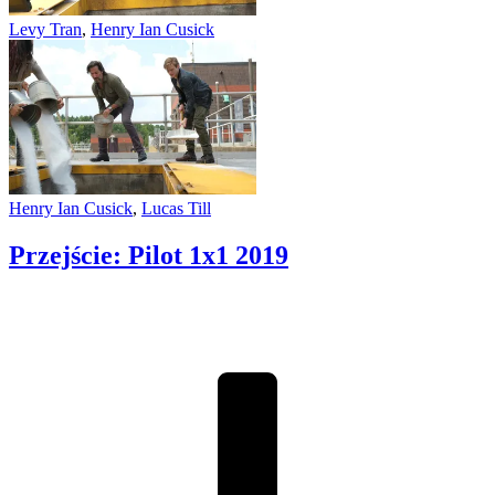
Levy Tran
,
Henry Ian Cusick
Henry Ian Cusick
,
Lucas Till
Przejście: Pilot 1x1
2019