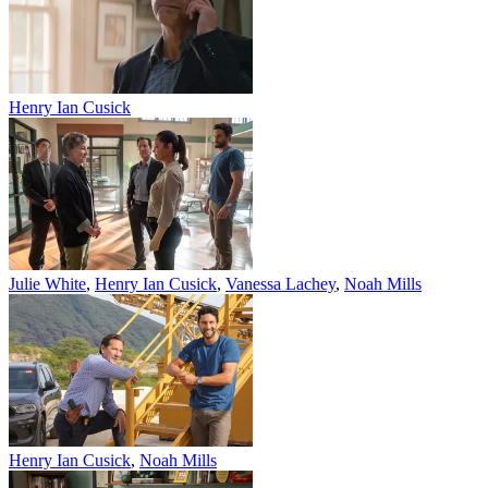
Henry Ian Cusick
Julie White
,
Henry Ian Cusick
,
Vanessa Lachey
,
Noah Mills
Henry Ian Cusick
,
Noah Mills