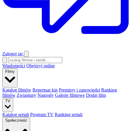
Zaloguj się
Wiadomości
Obejrzyj online
Filmy
Katalog filmów
Repertuar kin
Premiery i zapowiedzi
Ranking
filmów
Zwiastuny
Nagrody
Galerie filmowe
Dodaj film
TV
Katalog seriali
Program TV
Ranking seriali
Społeczność