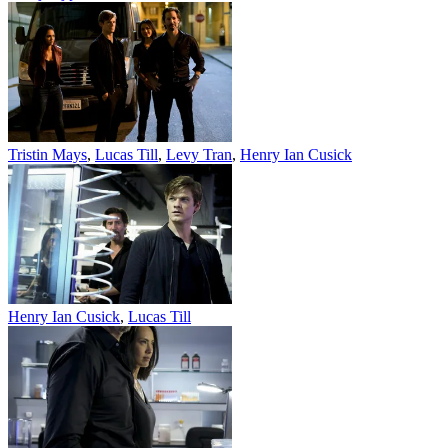
Tristin Mays
,
Lucas Till
,
Levy Tran
,
Henry Ian Cusick
Henry Ian Cusick
,
Lucas Till