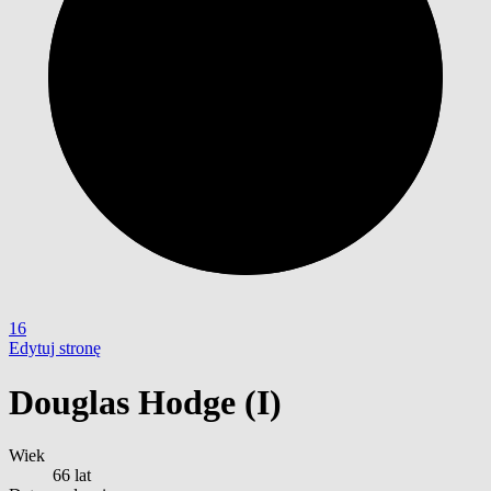
16
Edytuj stronę
Douglas Hodge (I)
Wiek
66 lat