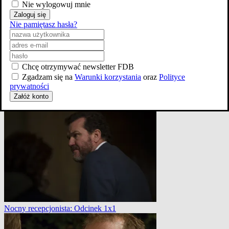
Nie wylogowuj mnie
Zaloguj się
Nie pamiętasz hasła?
Chcę otrzymywać newsletter FDB
Zgadzam się na
Warunki korzystania
oraz
Polityce
prywatności
Załóż konto
G20
Nocny recepcjonista: Odcinek 1x1