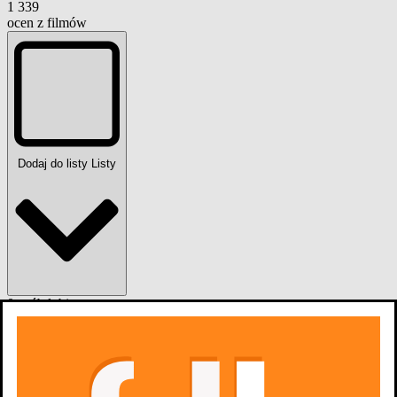
1 339
ocen z filmów
Dodaj do listy
Listy
0
osób
lubi
Zdjęcia
26