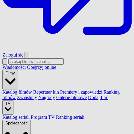
Zaloguj się
Wiadomości
Obejrzyj online
Filmy
Katalog filmów
Repertuar kin
Premiery i zapowiedzi
Ranking
filmów
Zwiastuny
Nagrody
Galerie filmowe
Dodaj film
TV
Katalog seriali
Program TV
Ranking seriali
Społeczność