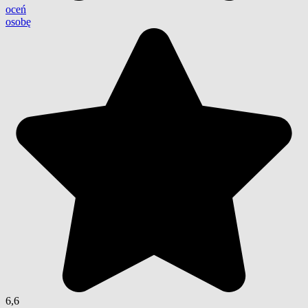
oceń
osobę
6,6