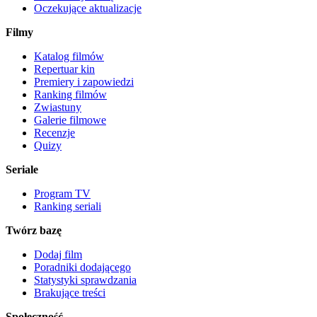
Oczekujące aktualizacje
Filmy
Katalog filmów
Repertuar kin
Premiery i zapowiedzi
Ranking filmów
Zwiastuny
Galerie filmowe
Recenzje
Quizy
Seriale
Program TV
Ranking seriali
Twórz bazę
Dodaj film
Poradniki dodającego
Statystyki sprawdzania
Brakujące treści
Społeczność