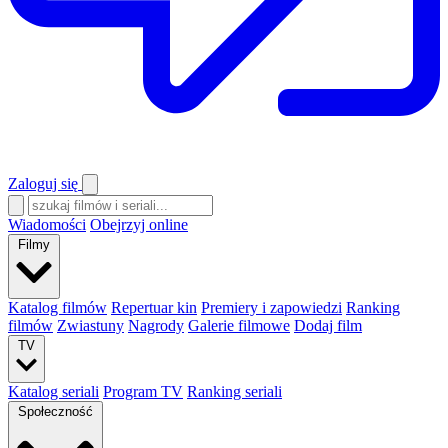
Zaloguj się
Wiadomości
Obejrzyj online
Filmy
Katalog filmów
Repertuar kin
Premiery i zapowiedzi
Ranking
filmów
Zwiastuny
Nagrody
Galerie filmowe
Dodaj film
TV
Katalog seriali
Program TV
Ranking seriali
Społeczność