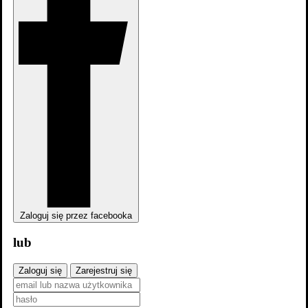
Nancy Drew: The Trail of the Missing Witness 2x12
Zaloguj się przez facebooka
lub
Nancy Drew: The Phantom of Bonny Scot 1x11
Zaloguj się
Zarejestruj się