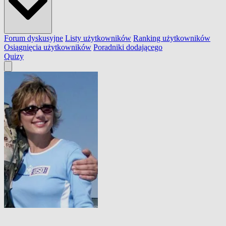
Forum dyskusyjne
Listy użytkowników
Ranking użytkowników
Osiągnięcia użytkowników
Poradniki dodającego
Quizy