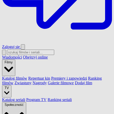
Zaloguj się
Wiadomości
Obejrzyj online
Filmy
Katalog filmów
Repertuar kin
Premiery i zapowiedzi
Ranking
filmów
Zwiastuny
Nagrody
Galerie filmowe
Dodaj film
TV
Katalog seriali
Program TV
Ranking seriali
Społeczność