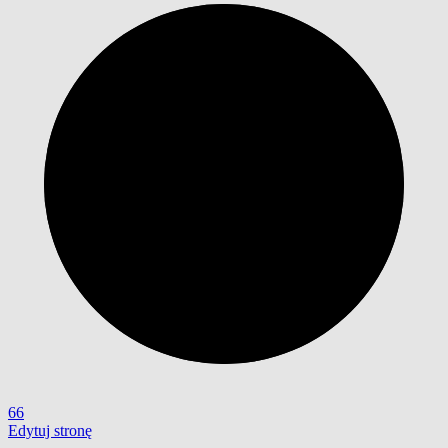
66
Edytuj stronę