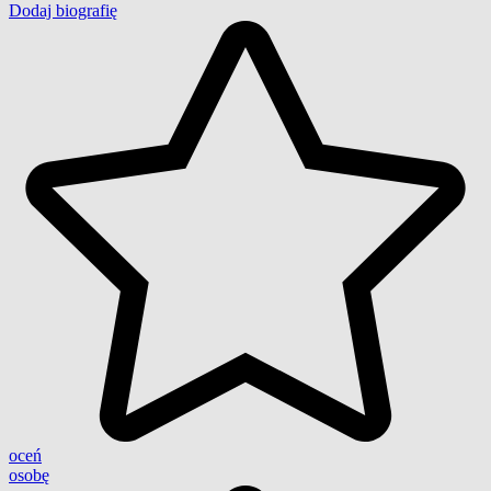
Dodaj biografię
oceń
osobę