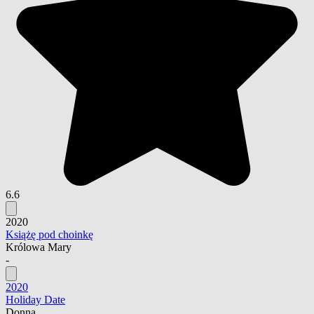
6.6
2020
Książę pod choinkę
Królowa Mary
-
2020
Holiday Date
Donna