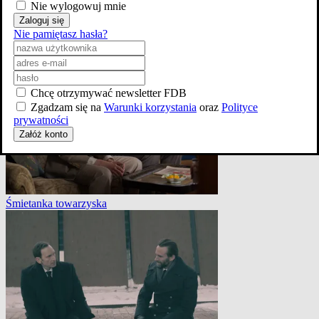
Nie wylogowuj mnie
Zaloguj się
Nie pamiętasz hasła?
Śmietanka towarzyska
Chcę otrzymywać newsletter FDB
Zgadzam się na
Warunki korzystania
oraz
Polityce
prywatności
Załóż konto
Śmietanka towarzyska