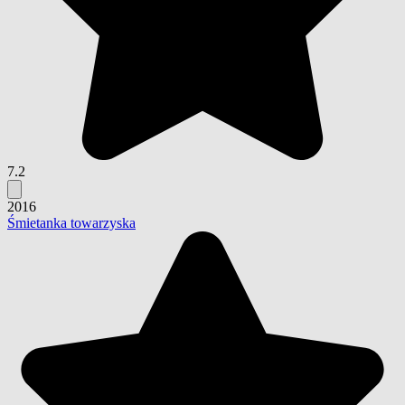
7.2
2016
Śmietanka towarzyska