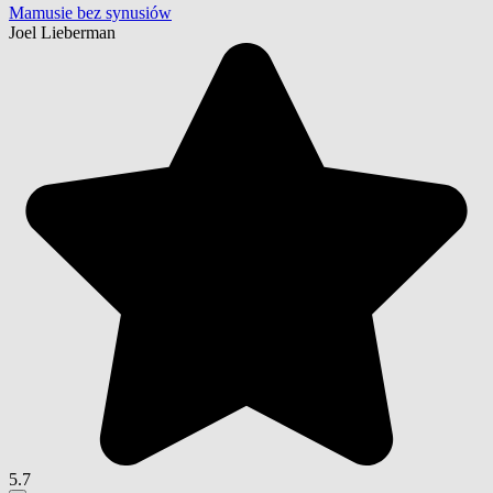
Mamusie bez synusiów
Joel Lieberman
5.7