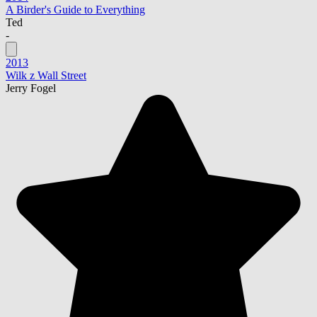
A Birder's Guide to Everything
Ted
-
2013
Wilk z Wall Street
Jerry Fogel