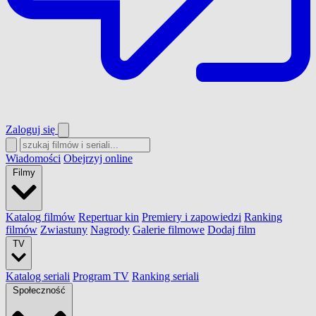
Zaloguj się
Wiadomości
Obejrzyj online
Filmy
Katalog filmów
Repertuar kin
Premiery i zapowiedzi
Ranking
filmów
Zwiastuny
Nagrody
Galerie filmowe
Dodaj film
TV
Katalog seriali
Program TV
Ranking seriali
Społeczność