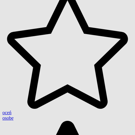
oceń
osobę