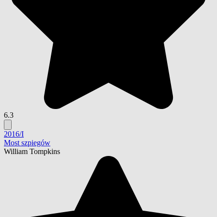
6.3
2016/I
Most szpiegów
William Tompkins