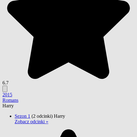
6.7
2015
Romans
Harry
Sezon 1
(2 odcinki)
Harry
Zobacz odcinki »