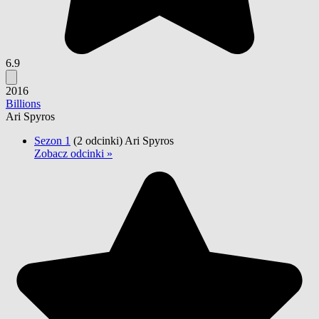
6.9
2016
Billions
Ari Spyros
Sezon 1
(2 odcinki)
Ari Spyros
Zobacz odcinki »