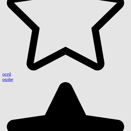
oceń
osobę