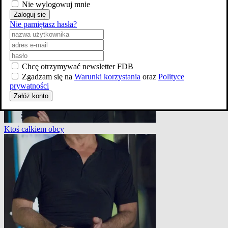
Nie wylogowuj mnie
Zaloguj się
The Return of Bruno
Nie pamiętasz hasła?
Chcę otrzymywać newsletter FDB
Zgadzam się na
Warunki korzystania
oraz
Polityce
prywatności
Załóż konto
Ktoś całkiem obcy