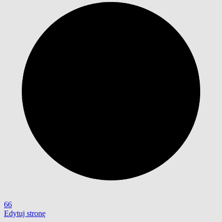
66
Edytuj stronę