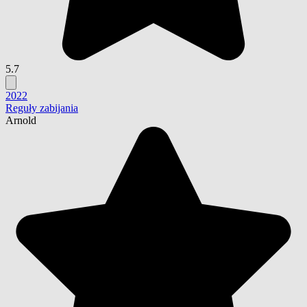
5.7
2022
Reguły zabijania
Arnold