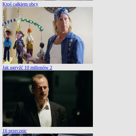
Ktoś całkiem obcy
Jak ugryźć 10 milionów 2
16 przecznic