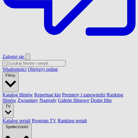
Zaloguj się
Wiadomości
Obejrzyj online
Filmy
Katalog filmów
Repertuar kin
Premiery i zapowiedzi
Ranking
filmów
Zwiastuny
Nagrody
Galerie filmowe
Dodaj film
TV
Katalog seriali
Program TV
Ranking seriali
Społeczność