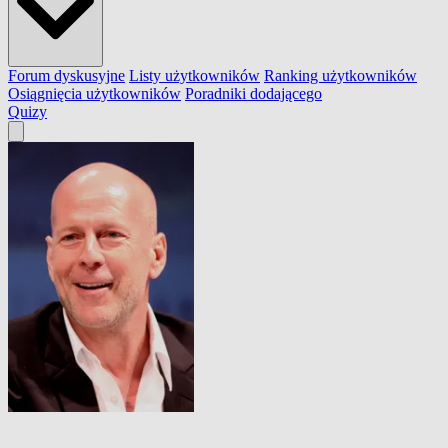
Forum dyskusyjne
Listy użytkowników
Ranking użytkowników
Osiągnięcia użytkowników
Poradniki dodającego
Quizy