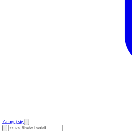
Zaloguj się