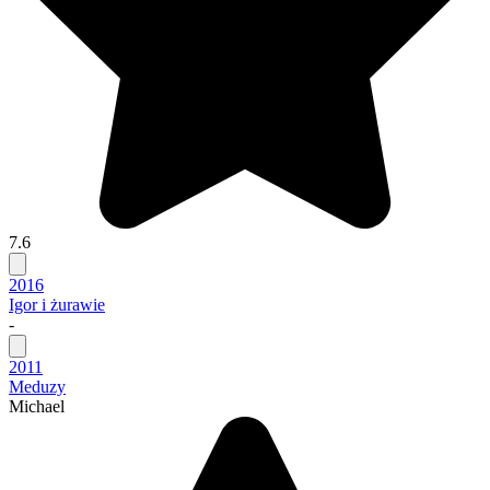
7.6
2016
Igor i żurawie
-
2011
Meduzy
Michael