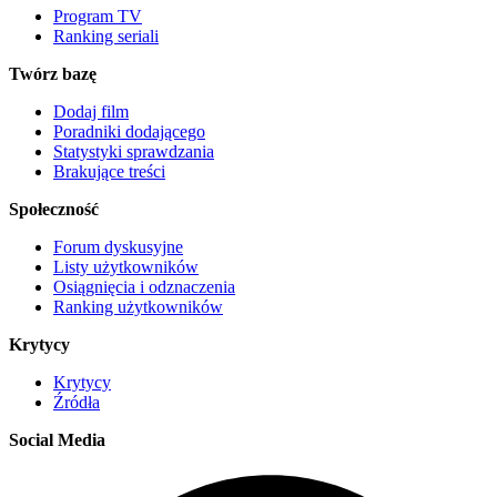
Program TV
Ranking seriali
Twórz bazę
Dodaj film
Poradniki dodającego
Statystyki sprawdzania
Brakujące treści
Społeczność
Forum dyskusyjne
Listy użytkowników
Osiągnięcia i odznaczenia
Ranking użytkowników
Krytycy
Krytycy
Źródła
Social Media