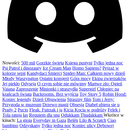
Nowości:
500 mil
Gorzkie święta
Księga pustyni
Tylko jedna noc
Psi Patrol i dinozaury
Ice Cream Man
Homo Sapiens?
Pejzaż w
kolorze sepii
Kandydaci Śmierci
Spider-Man: Całkiem nowy dzień
Młody Waszyngton
Ostatni konsjerż
Góra mocy
Ekipa zwierzaków
Jej piekło
Odyseja
O czym sobie nie mówimy
Martwe zło: Ogień
Vaiana
Zaproszenie
Minionki i straszydła
Supergirl
Chłopiec na
krańcach świata
Backrooms. Bez wyjścia
Toy Story 5
Robin Hood:
Koniec legendy
Dzień Objawienia
Straszny film
Tom i Jerry:
Przygoda w muzeum
Drzewo magii
Obsesja
Diabeł ubiera się u
Prady 2
Pucio
Fleak. Futrzak i ja
Kicia Kocia w podróży
Felek i
Tola ratują las
Requiem dla snu
Odukkam Thudakkam
Wkrótce w
kinach:
La gioia
Everyday in Gaza
Belén
Lilo & Scratch
Ciao
bambino
Odzyskany
Tylko jedna noc
Koniec ulicy Dębowej