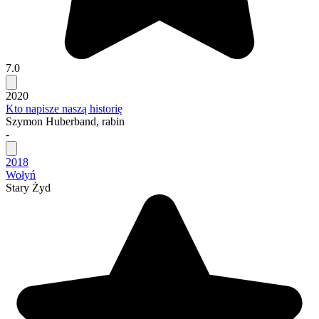
7.0
2020
Kto napisze naszą historię
Szymon Huberband, rabin
-
2018
Wołyń
Stary Żyd