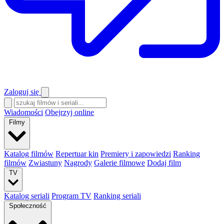
Zaloguj się
Wiadomości
Obejrzyj online
Filmy
Katalog filmów
Repertuar kin
Premiery i zapowiedzi
Ranking
filmów
Zwiastuny
Nagrody
Galerie filmowe
Dodaj film
TV
Katalog seriali
Program TV
Ranking seriali
Społeczność