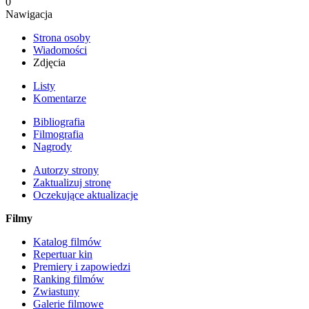
0
Nawigacja
Strona osoby
Wiadomości
Zdjęcia
Listy
Komentarze
Bibliografia
Filmografia
Nagrody
Autorzy strony
Zaktualizuj stronę
Oczekujące aktualizacje
Filmy
Katalog filmów
Repertuar kin
Premiery i zapowiedzi
Ranking filmów
Zwiastuny
Galerie filmowe