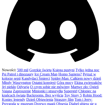
Nowości:
500 mil
Gorzkie święta
Księga pustyni
Tylko jedna noc
Psi Patrol i dinozaury
Ice Cream Man
Homo Sapiens?
Pejzaż w
kolorze sepii
Kandydaci Śmierci
Spider-Man: Całkiem nowy dzień
Młody Waszyngton
Ostatni konsjerż
Góra mocy
Ekipa zwierzaków
Jej piekło
Odyseja
O czym sobie nie mówimy
Martwe zło: Ogień
Vaiana
Zaproszenie
Minionki i straszydła
Supergirl
Chłopiec na
krańcach świata
Backrooms. Bez wyjścia
Toy Story 5
Robin Hood:
Koniec legendy
Dzień Objawienia
Straszny film
Tom i Jerry:
Przygoda w muzeum
Drzewo magii
Obsesja
Diabeł ubiera się u