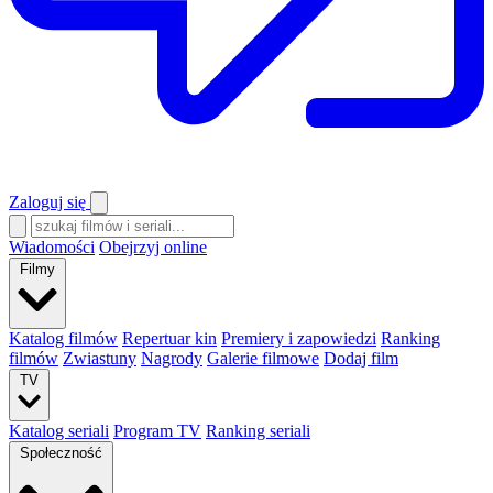
Zaloguj się
Wiadomości
Obejrzyj online
Filmy
Katalog filmów
Repertuar kin
Premiery i zapowiedzi
Ranking
filmów
Zwiastuny
Nagrody
Galerie filmowe
Dodaj film
TV
Katalog seriali
Program TV
Ranking seriali
Społeczność