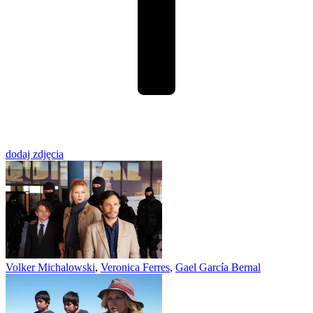
dodaj zdjęcia
Volker Michalowski
,
Veronica Ferres
,
Gael García Bernal