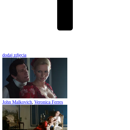
dodaj zdjęcia
John Malkovich
,
Veronica Ferres