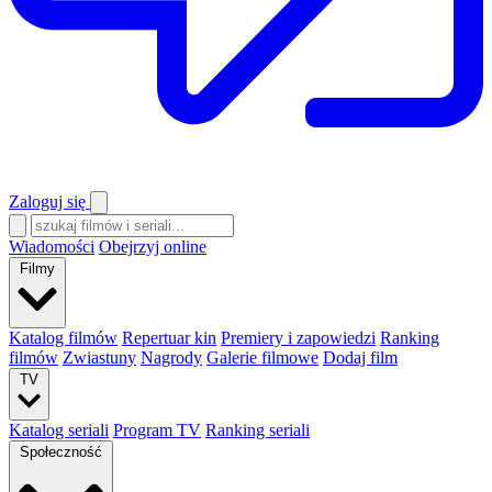
Zaloguj się
Wiadomości
Obejrzyj online
Filmy
Katalog filmów
Repertuar kin
Premiery i zapowiedzi
Ranking
filmów
Zwiastuny
Nagrody
Galerie filmowe
Dodaj film
TV
Katalog seriali
Program TV
Ranking seriali
Społeczność