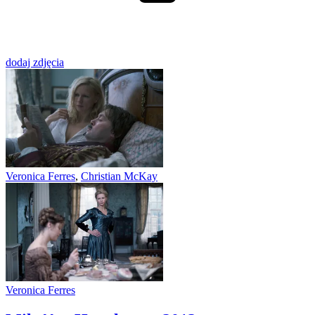
dodaj zdjęcia
Veronica Ferres
,
Christian McKay
Veronica Ferres