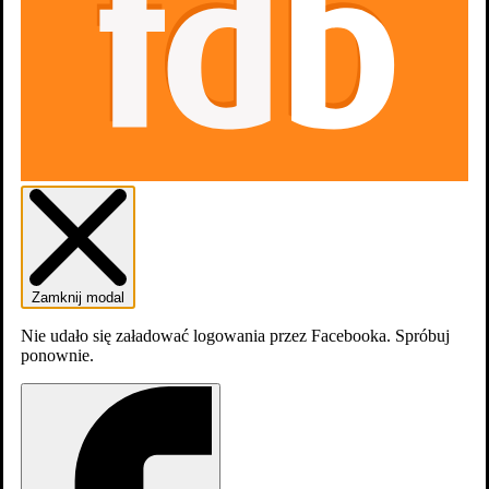
Skocz do wybranego zawodu
Reżyseria
10
Scenariusz
4
Producenci
3
Aktorzy
1
Zamknij modal
Nie udało się załadować logowania przez Facebooka. Spróbuj
ponownie.