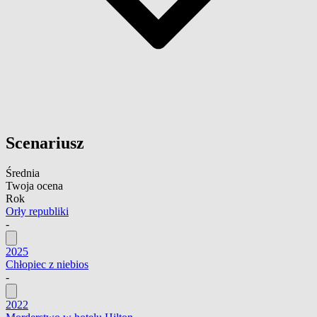
Scenariusz
Średnia
Twoja ocena
Rok
Orły republiki
-
2025
Chłopiec z niebios
-
2022