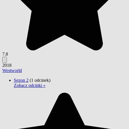
7.8
2018
Westworld
Sezon 2
(1 odcinek)
Zobacz odcinki »