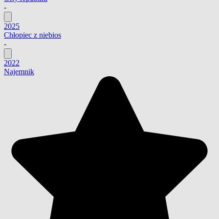
-
2025
Chłopiec z niebios
-
2022
Najemnik