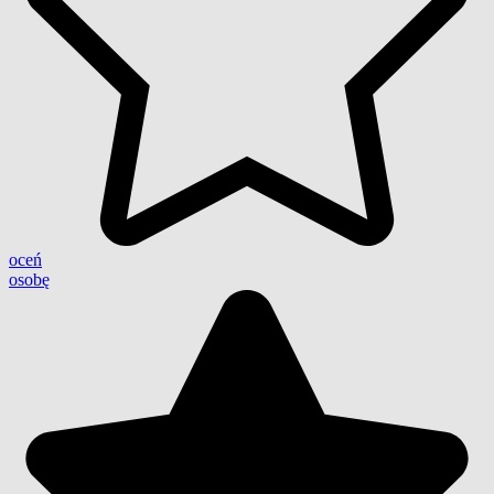
oceń
osobę