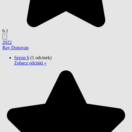
6.1
2022
Ray Donovan
Sezon 6
(1 odcinek)
Zobacz odcinki »