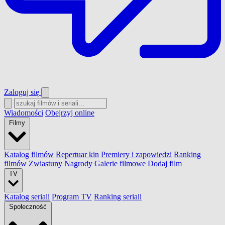
Zaloguj się
Wiadomości
Obejrzyj online
Filmy
Katalog filmów
Repertuar kin
Premiery i zapowiedzi
Ranking
filmów
Zwiastuny
Nagrody
Galerie filmowe
Dodaj film
TV
Katalog seriali
Program TV
Ranking seriali
Społeczność