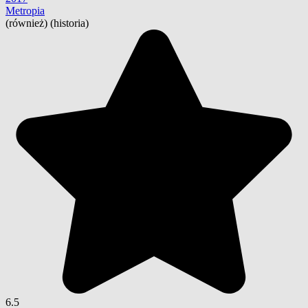
Metropia
(również) (historia)
6.5