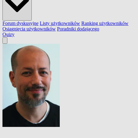
Forum dyskusyjne
Listy użytkowników
Ranking użytkowników
Osiągnięcia użytkowników
Poradniki dodającego
Quizy