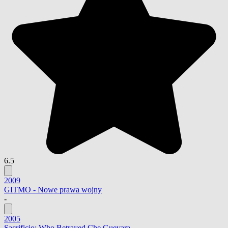
6.5
2009
GITMO - Nowe prawa wojny
-
2005
Sacrificio: Who Betrayed Che Guevara