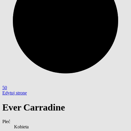
50
Edytuj stronę
Ever Carradine
Płeć
Kobieta