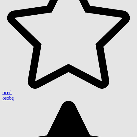
oceń
osobę