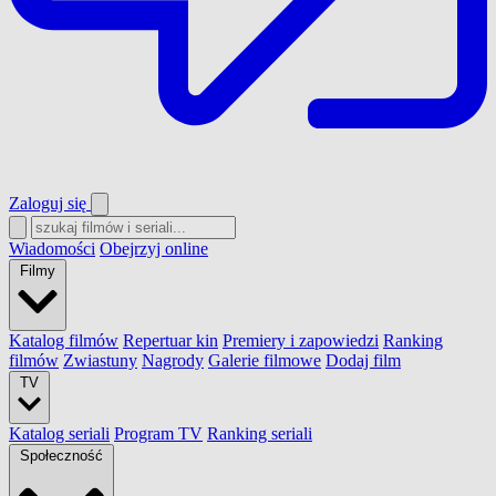
Zaloguj się
Wiadomości
Obejrzyj online
Filmy
Katalog filmów
Repertuar kin
Premiery i zapowiedzi
Ranking
filmów
Zwiastuny
Nagrody
Galerie filmowe
Dodaj film
TV
Katalog seriali
Program TV
Ranking seriali
Społeczność