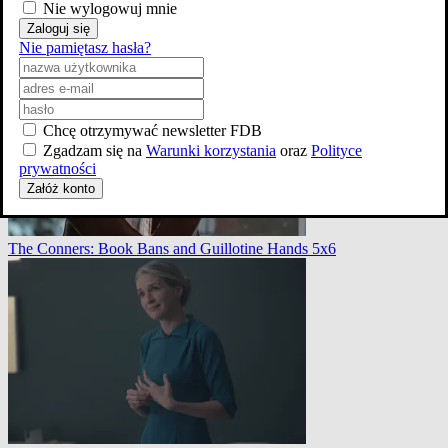
Nie wylogowuj mnie
Zaloguj się
The Conners: Book Bans and Guillotine Hands 5x6
Nie pamiętasz hasła?
Chcę otrzymywać newsletter FDB
Zgadzam się na
Warunki korzystania
oraz
Polityce
prywatności
Załóż konto
The Conners: Book Bans and Guillotine Hands 5x6