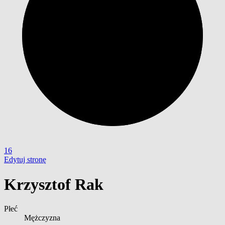
16
Edytuj stronę
Krzysztof Rak
Płeć
Mężczyzna