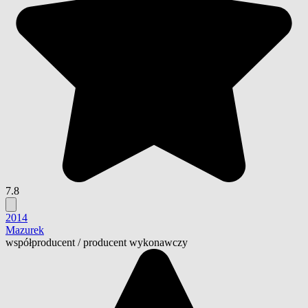
7.8
2014
Mazurek
współproducent
/
producent wykonawczy