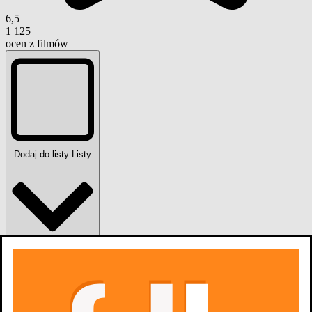
6,5
1 125
ocen z filmów
Dodaj do listy
Listy
0
osób
lubi
1 nagroda i 1 nominacja
zobacz więcej
Filmografia