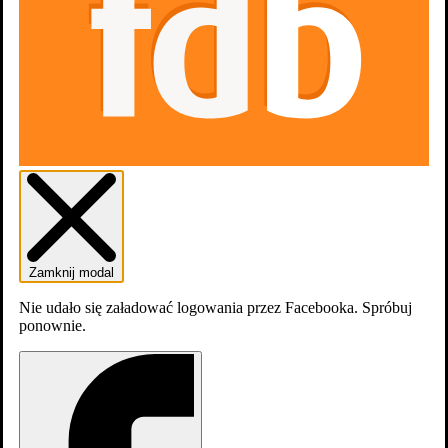
Skocz do wybranego zawodu
Zamknij modal
Producenci
14
Nie udało się załadować logowania przez Facebooka. Spróbuj
Scenariusz
ponownie.
7
Pozostała Ekipa
2