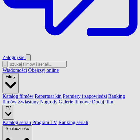
Zaloguj się
Wiadomości
Obejrzyj online
Filmy
Katalog filmów
Repertuar kin
Premiery i zapowiedzi
Ranking
filmów
Zwiastuny
Nagrody
Galerie filmowe
Dodaj film
TV
Katalog seriali
Program TV
Ranking seriali
Społeczność