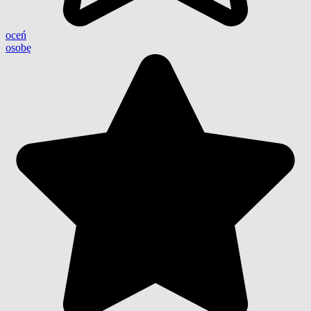
oceń
osobę