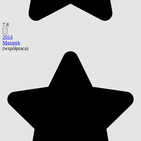
7.8
2014
Mazurek
(współpraca)