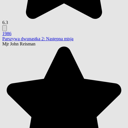
6.3
1986
Parszywa dwunastka 2: Następna misja
Mjr John Reisman