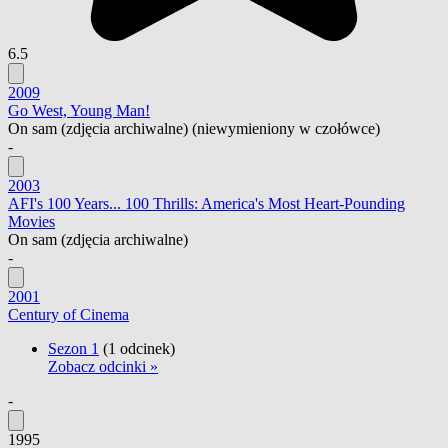
6.5
2009
Go West, Young Man!
On sam (zdjęcia archiwalne)
(niewymieniony w czołówce)
-
2003
AFI's 100 Years... 100 Thrills: America's Most Heart-Pounding
Movies
On sam
(zdjęcia archiwalne)
-
2001
Century of Cinema
Sezon 1
(1 odcinek)
Zobacz odcinki »
-
1995