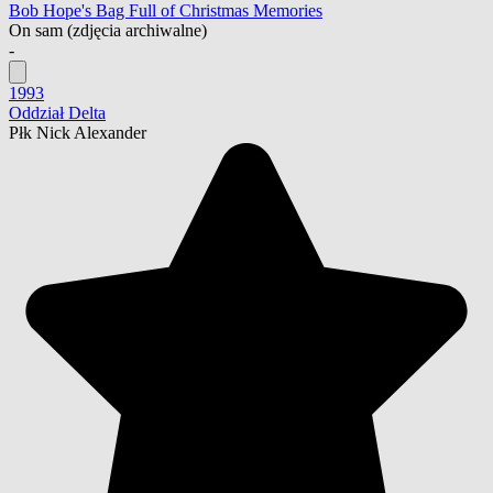
Bob Hope's Bag Full of Christmas Memories
On sam
(zdjęcia archiwalne)
-
1993
Oddział Delta
Płk Nick Alexander