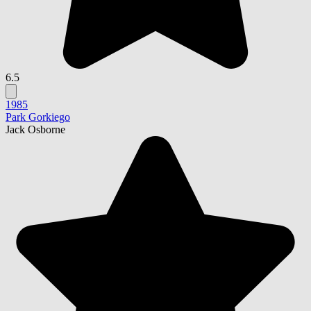
6.5
1985
Park Gorkiego
Jack Osborne