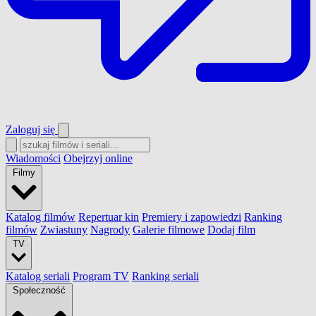
Zaloguj się
Wiadomości
Obejrzyj online
Filmy
Katalog filmów
Repertuar kin
Premiery i zapowiedzi
Ranking
filmów
Zwiastuny
Nagrody
Galerie filmowe
Dodaj film
TV
Katalog seriali
Program TV
Ranking seriali
Społeczność