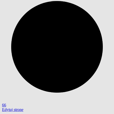
66
Edytuj stronę