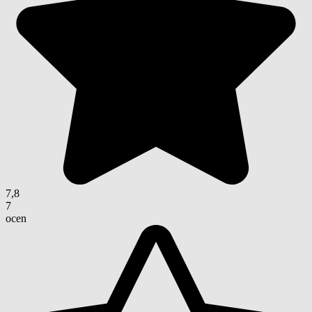
7,8
7
ocen