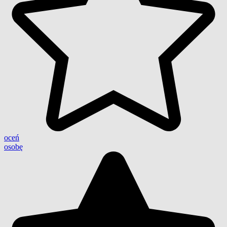
oceń
osobę