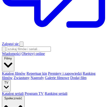
Zaloguj się
Wiadomości
Obejrzyj online
Filmy
Katalog filmów
Repertuar kin
Premiery i zapowiedzi
Ranking
filmów
Zwiastuny
Nagrody
Galerie filmowe
Dodaj film
TV
Katalog seriali
Program TV
Ranking seriali
Społeczność