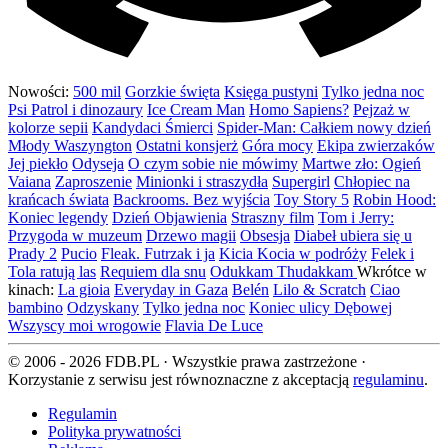
Nowości:
500 mil
Gorzkie święta
Księga pustyni
Tylko jedna noc
Psi Patrol i dinozaury
Ice Cream Man
Homo Sapiens?
Pejzaż w
kolorze sepii
Kandydaci Śmierci
Spider-Man: Całkiem nowy dzień
Młody Waszyngton
Ostatni konsjerż
Góra mocy
Ekipa zwierzaków
Jej piekło
Odyseja
O czym sobie nie mówimy
Martwe zło: Ogień
Vaiana
Zaproszenie
Minionki i straszydła
Supergirl
Chłopiec na
krańcach świata
Backrooms. Bez wyjścia
Toy Story 5
Robin Hood:
Koniec legendy
Dzień Objawienia
Straszny film
Tom i Jerry:
Przygoda w muzeum
Drzewo magii
Obsesja
Diabeł ubiera się u
Prady 2
Pucio
Fleak. Futrzak i ja
Kicia Kocia w podróży
Felek i
Tola ratują las
Requiem dla snu
Odukkam Thudakkam
Wkrótce w
kinach:
La gioia
Everyday in Gaza
Belén
Lilo & Scratch
Ciao
bambino
Odzyskany
Tylko jedna noc
Koniec ulicy Dębowej
Wszyscy moi wrogowie
Flavia De Luce
© 2006 - 2026 FDB.PL · Wszystkie prawa zastrzeżone ·
Korzystanie z serwisu jest równoznaczne z akceptacją
regulaminu
.
Regulamin
Polityka prywatności