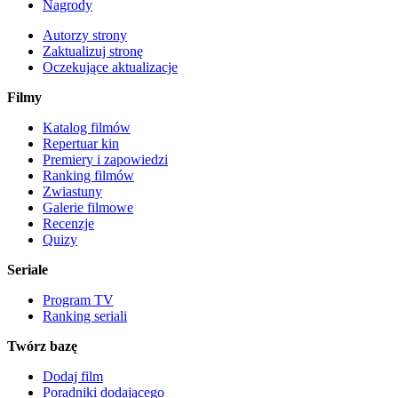
Nagrody
Autorzy strony
Zaktualizuj stronę
Oczekujące aktualizacje
Filmy
Katalog filmów
Repertuar kin
Premiery i zapowiedzi
Ranking filmów
Zwiastuny
Galerie filmowe
Recenzje
Quizy
Seriale
Program TV
Ranking seriali
Twórz bazę
Dodaj film
Poradniki dodającego