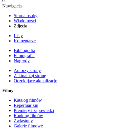
0
Nawigacja
Strona osoby
Wiadomości
Zdjęcia
Listy
Komentarze
Bibliografia
Filmografia
Nagrody
Autorzy strony
Zaktualizuj stronę
Oczekujące aktualizacje
Filmy
Katalog filmów
Repertuar kin
Premiery i zapowiedzi
Ranking filmów
Zwiastuny
Galerie filmowe