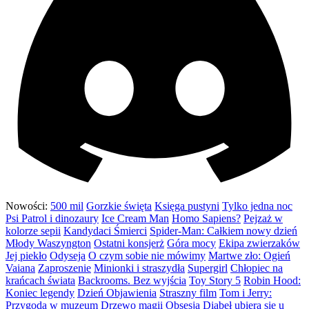
Nowości:
500 mil
Gorzkie święta
Księga pustyni
Tylko jedna noc
Psi Patrol i dinozaury
Ice Cream Man
Homo Sapiens?
Pejzaż w
kolorze sepii
Kandydaci Śmierci
Spider-Man: Całkiem nowy dzień
Młody Waszyngton
Ostatni konsjerż
Góra mocy
Ekipa zwierzaków
Jej piekło
Odyseja
O czym sobie nie mówimy
Martwe zło: Ogień
Vaiana
Zaproszenie
Minionki i straszydła
Supergirl
Chłopiec na
krańcach świata
Backrooms. Bez wyjścia
Toy Story 5
Robin Hood:
Koniec legendy
Dzień Objawienia
Straszny film
Tom i Jerry:
Przygoda w muzeum
Drzewo magii
Obsesja
Diabeł ubiera się u