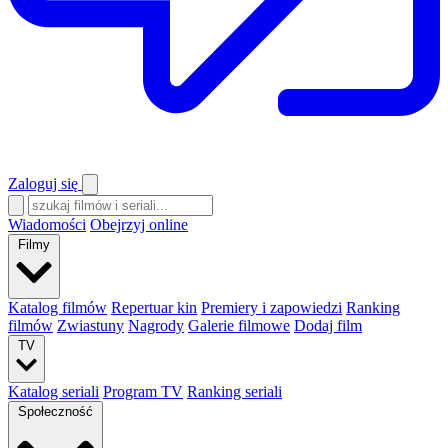
Zaloguj się
Wiadomości
Obejrzyj online
Filmy
Katalog filmów
Repertuar kin
Premiery i zapowiedzi
Ranking
filmów
Zwiastuny
Nagrody
Galerie filmowe
Dodaj film
TV
Katalog seriali
Program TV
Ranking seriali
Społeczność