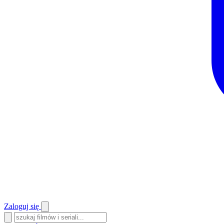
Zaloguj się