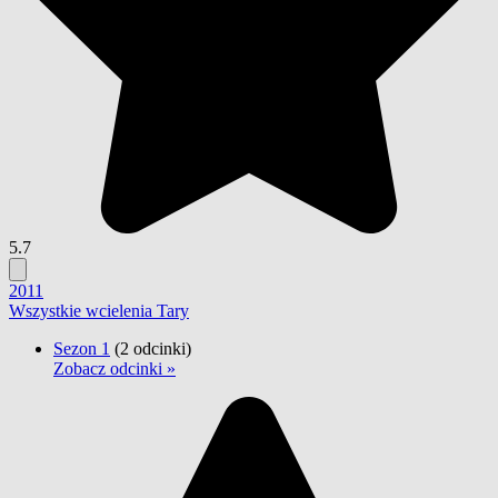
5.7
2011
Wszystkie wcielenia Tary
Sezon 1
(2 odcinki)
Zobacz odcinki »