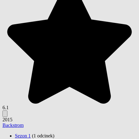
6.1
2015
Backstrom
Sezon 1
(1 odcinek)