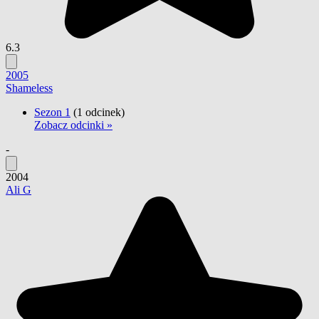
6.3
2005
Shameless
Sezon 1
(1 odcinek)
Zobacz odcinki »
-
2004
Ali G