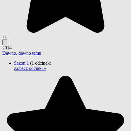
7.1
2014
Dawno, dawno temu
Sezon 1
(1 odcinek)
Zobacz odcinki »