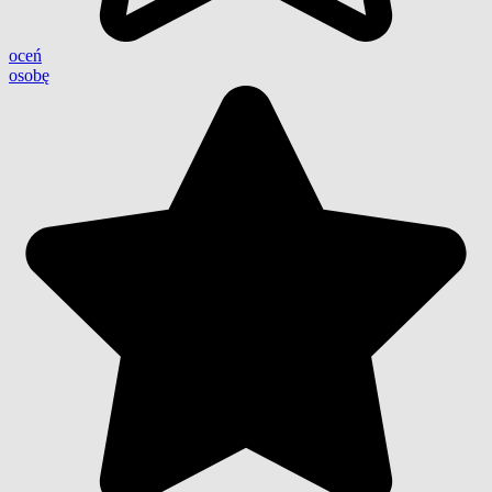
oceń
osobę