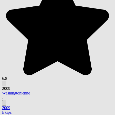
6.8
2009
Washingtonienne
-
2009
Ekipa