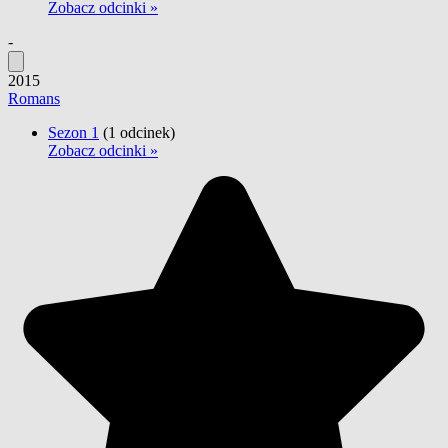
Zobacz odcinki »
-
2015
Romans
Sezon 1
(1 odcinek)
Zobacz odcinki »