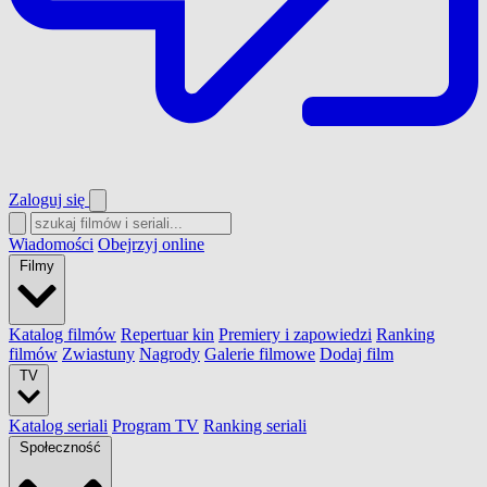
Zaloguj się
Wiadomości
Obejrzyj online
Filmy
Katalog filmów
Repertuar kin
Premiery i zapowiedzi
Ranking
filmów
Zwiastuny
Nagrody
Galerie filmowe
Dodaj film
TV
Katalog seriali
Program TV
Ranking seriali
Społeczność