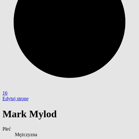
16
Edytuj stronę
Mark Mylod
Płeć
Mężczyzna