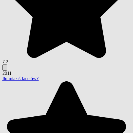
7.2
2011
Ilu miałaś facetów?