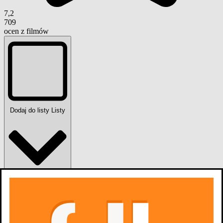
7,2
709
ocen z filmów
Dodaj do listy
Listy
0
osób
lubi
oraz inna 1 nagroda i 6 nominacji
zobacz więcej