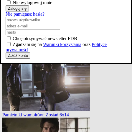
Nie wylogowuj mnie
Zaloguj się
Nie pamiętasz hasła?
Chcę otrzymywać newsletter FDB
Zgadzam się na
Warunki korzystania
oraz
Polityce
prywatności
Pamiętniki wampirów: Koszmar minionego lata 5x1
Załóż konto
Pamiętniki wampirów: Zostań 6x14