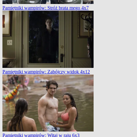
Pamiętniki wampirów: Stróż brata mego 4x7
Pamiętniki wampirów: Zabójczy widok 4x12
Pamiętniki wampirów: Witaj w raju 6x3