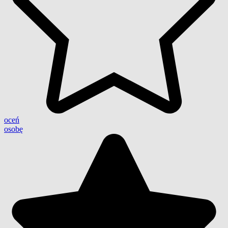
oceń
osobę