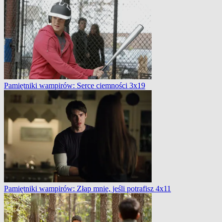
Pamiętniki wampirów: Serce ciemności 3x19
Pamiętniki wampirów: Złap mnie, jeśli potrafisz 4x11