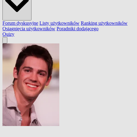
Forum dyskusyjne
Listy użytkowników
Ranking użytkowników
Osiągnięcia użytkowników
Poradniki dodającego
Quizy