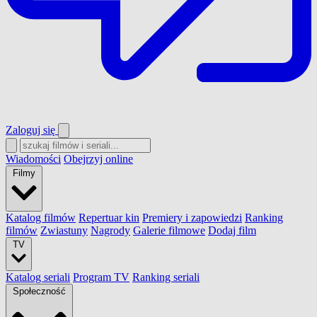
Zaloguj się
Wiadomości
Obejrzyj online
Filmy
Katalog filmów
Repertuar kin
Premiery i zapowiedzi
Ranking
filmów
Zwiastuny
Nagrody
Galerie filmowe
Dodaj film
TV
Katalog seriali
Program TV
Ranking seriali
Społeczność