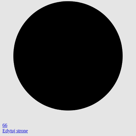
66
Edytuj stronę