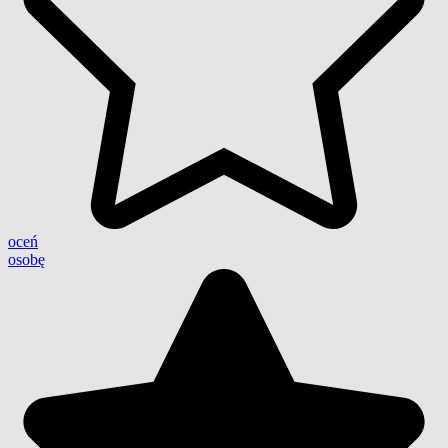
oceń
osobę