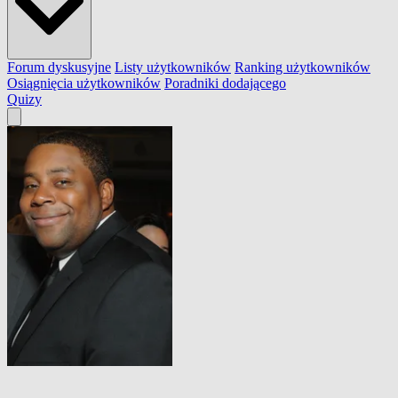
Forum dyskusyjne
Listy użytkowników
Ranking użytkowników
Osiągnięcia użytkowników
Poradniki dodającego
Quizy