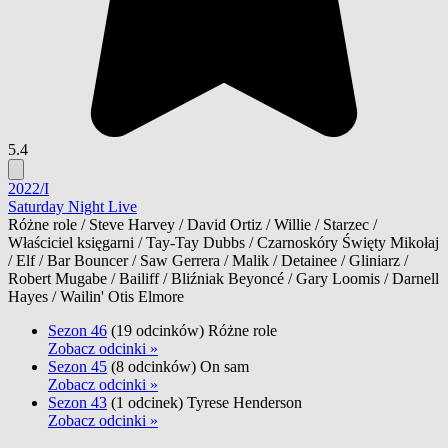
5.4
2022/I
Saturday Night Live
Różne role / Steve Harvey / David Ortiz / Willie / Starzec /
Właściciel księgarni / Tay-Tay Dubbs / Czarnoskóry Święty Mikołaj
/ Elf / Bar Bouncer / Saw Gerrera / Malik / Detainee / Gliniarz /
Robert Mugabe / Bailiff / Bliźniak Beyoncé / Gary Loomis / Darnell
Hayes / Wailin' Otis Elmore
Sezon 46
(19 odcinków)
Różne role
Zobacz odcinki »
Sezon 45
(8 odcinków)
On sam
Zobacz odcinki »
Sezon 43
(1 odcinek)
Tyrese Henderson
Zobacz odcinki »