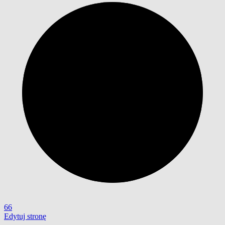
66
Edytuj stronę