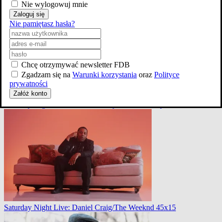
Saturday Night Live: Chance the Rapper/Eminem 43x6
Nie wylogowuj mnie
Zaloguj się
Nie pamiętasz hasła?
Chcę otrzymywać newsletter FDB
Zgadzam się na
Warunki korzystania
oraz
Polityce
prywatności
Załóż konto
Saturday Night Live: John Mulaney/LCD Soundsystem 47x13
Saturday Night Live: Daniel Craig/The Weeknd 45x15