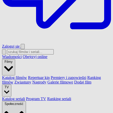
Zaloguj się
Wiadomości
Obejrzyj online
Filmy
Katalog filmów
Repertuar kin
Premiery i zapowiedzi
Ranking
filmów
Zwiastuny
Nagrody
Galerie filmowe
Dodaj film
TV
Katalog seriali
Program TV
Ranking seriali
Społeczność