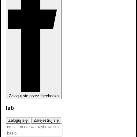
Saturday Night Live: Oscar Isaac/Charli XCX 47x14
Saturday Night Live: Chance the Rapper/Eminem 43x6
Zaloguj się przez facebooka
lub
Zaloguj się
Zarejestruj się