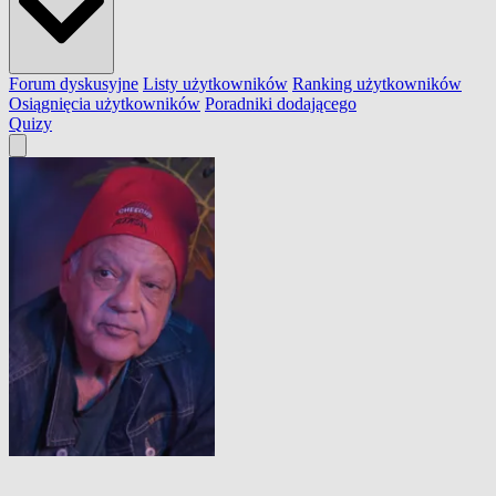
Forum dyskusyjne
Listy użytkowników
Ranking użytkowników
Osiągnięcia użytkowników
Poradniki dodającego
Quizy