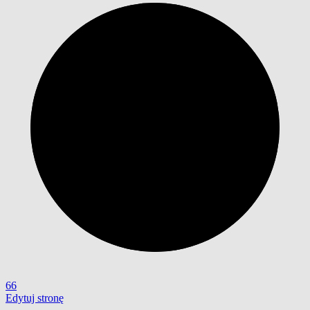
66
Edytuj stronę