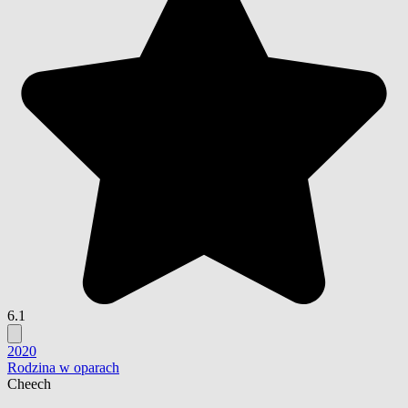
6.1
2020
Rodzina w oparach
Cheech