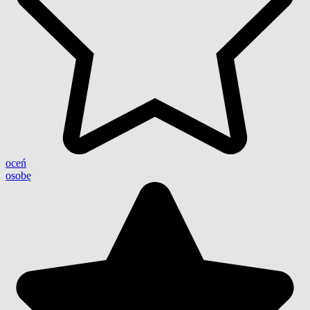
oceń
osobę