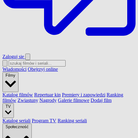
Zaloguj się
Wiadomości
Obejrzyj online
Filmy
Katalog filmów
Repertuar kin
Premiery i zapowiedzi
Ranking
filmów
Zwiastuny
Nagrody
Galerie filmowe
Dodaj film
TV
Katalog seriali
Program TV
Ranking seriali
Społeczność