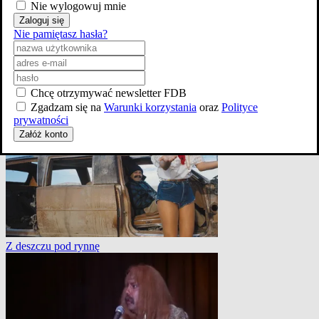
Nie wylogowuj mnie
Zaloguj się
Nie pamiętasz hasła?
Chcę otrzymywać newsletter FDB
Z deszczu pod rynnę
Zgadzam się na
Warunki korzystania
oraz
Polityce
prywatności
Załóż konto
Z deszczu pod rynnę