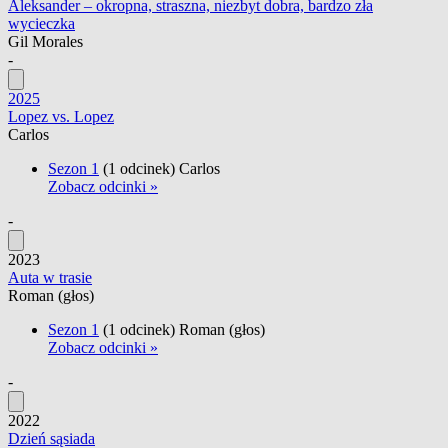
Aleksander – okropna, straszna, niezbyt dobra, bardzo zła
wycieczka
Gil Morales
-
2025
Lopez vs. Lopez
Carlos
Sezon 1
(1 odcinek)
Carlos
Zobacz odcinki »
-
2023
Auta w trasie
Roman
(głos)
Sezon 1
(1 odcinek)
Roman
(głos)
Zobacz odcinki »
-
2022
Dzień sąsiada