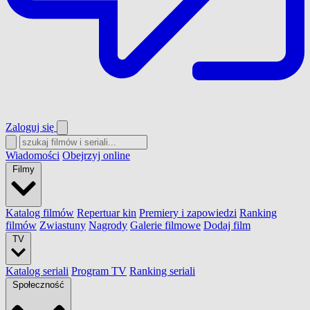
Zaloguj się
Wiadomości
Obejrzyj online
Filmy
Katalog filmów
Repertuar kin
Premiery i zapowiedzi
Ranking
filmów
Zwiastuny
Nagrody
Galerie filmowe
Dodaj film
TV
Katalog seriali
Program TV
Ranking seriali
Społeczność