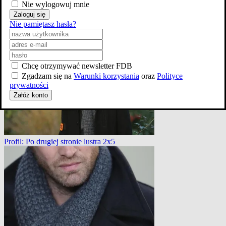
Nie wylogowuj mnie
Zaloguj się
Nie pamiętasz hasła?
Profil: Matka doskonała 2x3
Chcę otrzymywać newsletter FDB
Zgadzam się na
Warunki korzystania
oraz
Polityce
prywatności
Załóż konto
Profil: Po drugiej stronie lustra 2x5