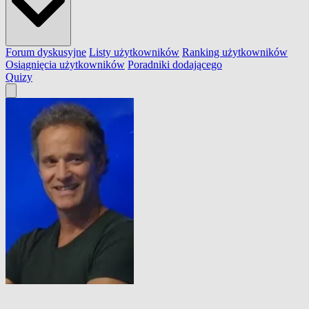
Forum dyskusyjne
Listy użytkowników
Ranking użytkowników
Osiągnięcia użytkowników
Poradniki dodającego
Quizy