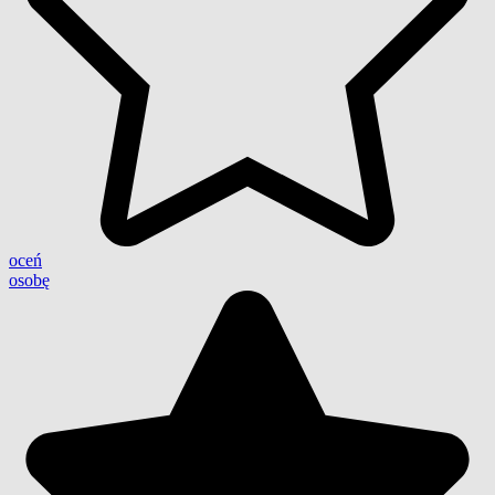
oceń
osobę