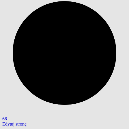
66
Edytuj stronę