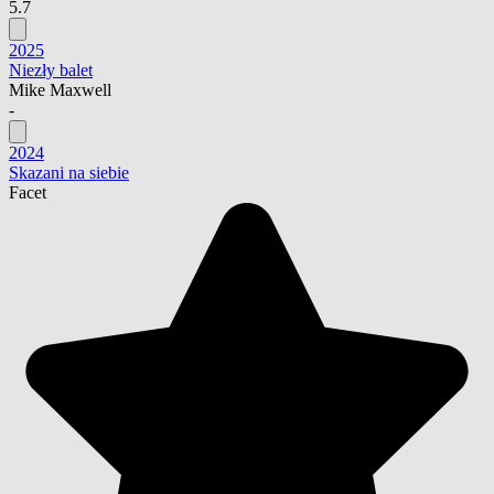
5.7
2025
Niezły balet
Mike Maxwell
-
2024
Skazani na siebie
Facet