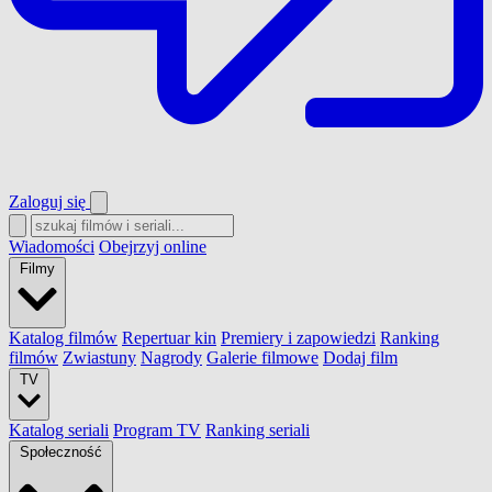
Zaloguj się
Wiadomości
Obejrzyj online
Filmy
Katalog filmów
Repertuar kin
Premiery i zapowiedzi
Ranking
filmów
Zwiastuny
Nagrody
Galerie filmowe
Dodaj film
TV
Katalog seriali
Program TV
Ranking seriali
Społeczność