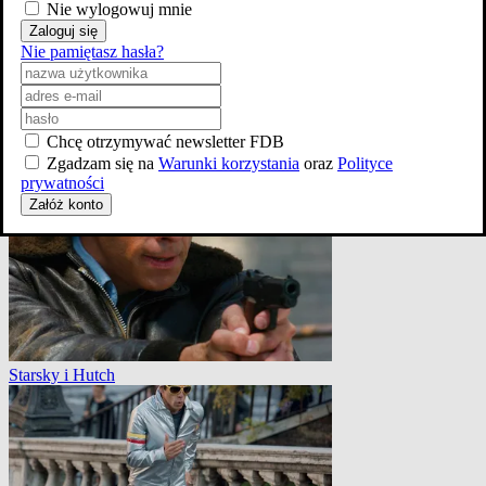
Nie wylogowuj mnie
Zaloguj się
Nie pamiętasz hasła?
Chcę otrzymywać newsletter FDB
Ta nasza młodość
Zgadzam się na
Warunki korzystania
oraz
Polityce
prywatności
Załóż konto
Starsky i Hutch