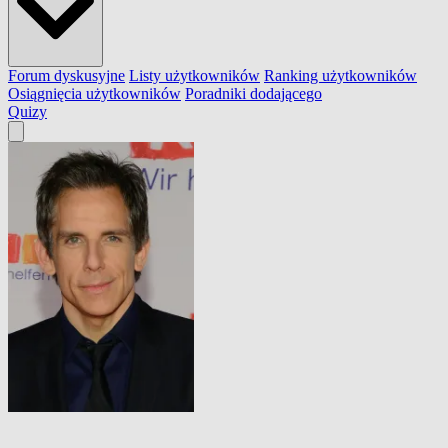
Forum dyskusyjne
Listy użytkowników
Ranking użytkowników
Osiągnięcia użytkowników
Poradniki dodającego
Quizy