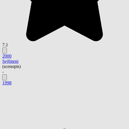
7.1
2000
Sejfmeni
(scenopis)
-
1998