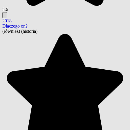
5.6
2018
Dlaczego on?
(również) (historia)