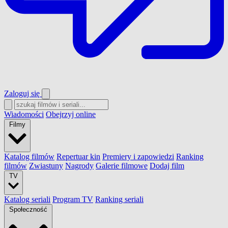
Zaloguj się
Wiadomości
Obejrzyj online
Filmy
Katalog filmów
Repertuar kin
Premiery i zapowiedzi
Ranking
filmów
Zwiastuny
Nagrody
Galerie filmowe
Dodaj film
TV
Katalog seriali
Program TV
Ranking seriali
Społeczność