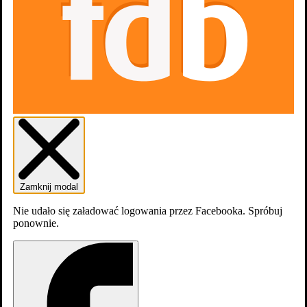
0
osób
lubi
1 nominacja
zobacz więcej
Filmografia
Zamknij modal
Nie udało się załadować logowania przez Facebooka. Spróbuj
ponownie.
Skocz do wybranego zawodu