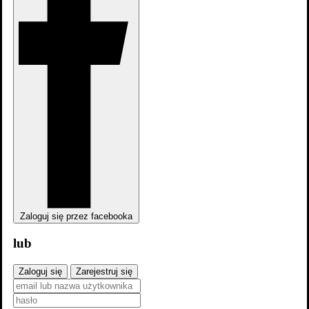
Scenariusz
11
Reżyseria
8
Producenci
4
Aktorzy
2
Zdjęcia
1
Zaloguj się przez facebooka
lub
Zaloguj się
Zarejestruj się