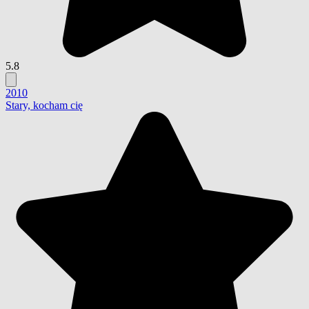
5.8
2010
Stary, kocham cię