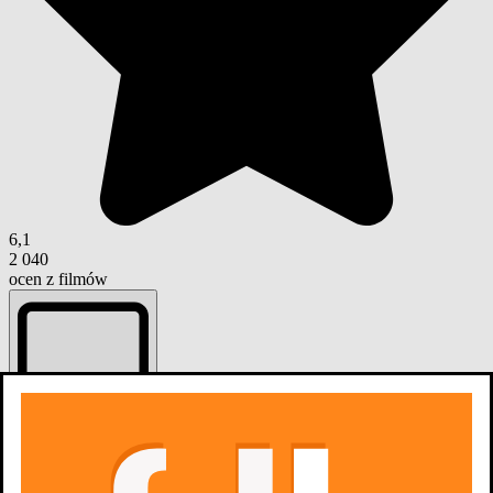
6,1
2 040
ocen z filmów
Dodaj do listy
Listy