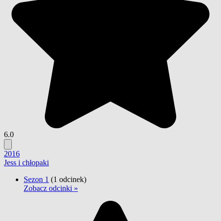
6.0
2016
Jess i chłopaki
Sezon 1
(1 odcinek)
Zobacz odcinki »