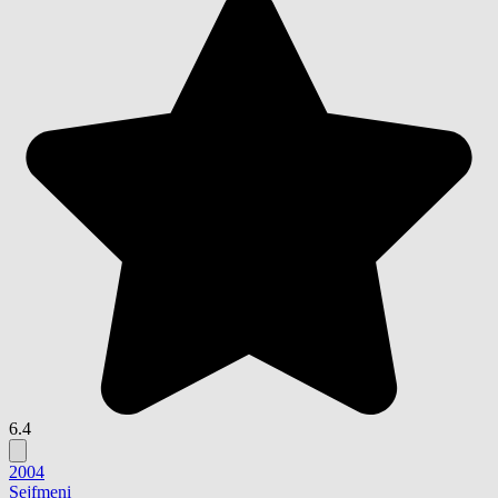
6.4
2004
Sejfmeni