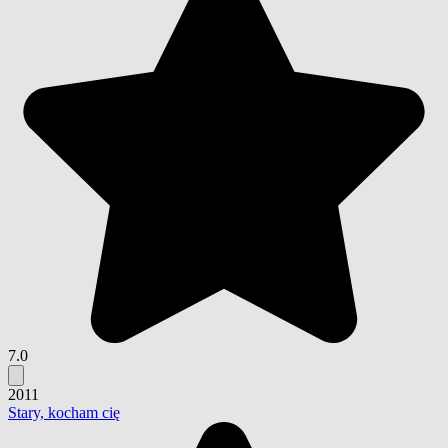
7.0
2011
Stary, kocham cię