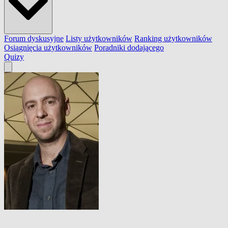
Forum dyskusyjne
Listy użytkowników
Ranking użytkowników
Osiągnięcia użytkowników
Poradniki dodającego
Quizy