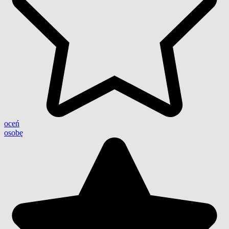
oceń
osobę