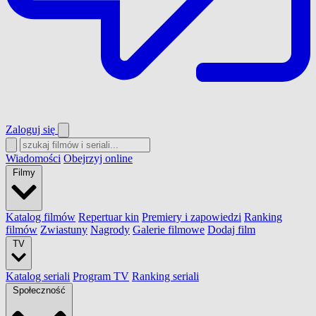
Zaloguj się
Wiadomości
Obejrzyj online
Filmy
Katalog filmów
Repertuar kin
Premiery i zapowiedzi
Ranking
filmów
Zwiastuny
Nagrody
Galerie filmowe
Dodaj film
TV
Katalog seriali
Program TV
Ranking seriali
Społeczność