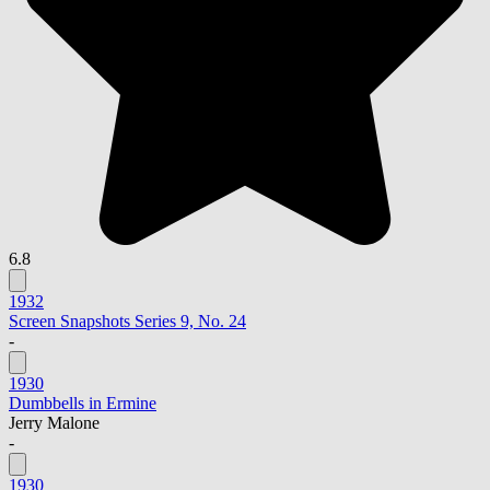
6.8
1932
Screen Snapshots Series 9, No. 24
-
1930
Dumbbells in Ermine
Jerry Malone
-
1930