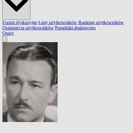
Forum dyskusyjne
Listy użytkowników
Ranking użytkowników
Osiągnięcia użytkowników
Poradniki dodającego
Quizy