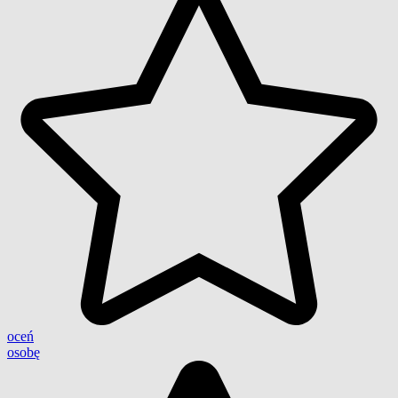
oceń
osobę