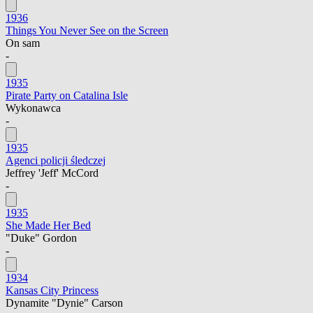
1936
Things You Never See on the Screen
On sam
-
1935
Pirate Party on Catalina Isle
Wykonawca
-
1935
Agenci policji śledczej
Jeffrey 'Jeff' McCord
-
1935
She Made Her Bed
"Duke" Gordon
-
1934
Kansas City Princess
Dynamite "Dynie" Carson