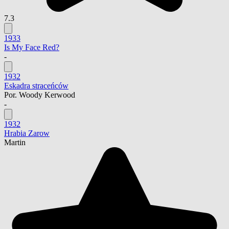
7.3
1933
Is My Face Red?
-
1932
Eskadra straceńców
Por. Woody Kerwood
-
1932
Hrabia Zarow
Martin