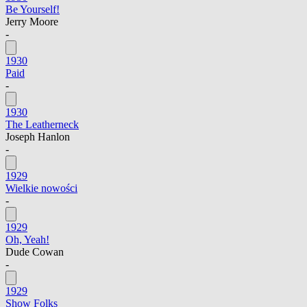
Be Yourself!
Jerry Moore
-
1930
Paid
-
1930
The Leatherneck
Joseph Hanlon
-
1929
Wielkie nowości
-
1929
Oh, Yeah!
Dude Cowan
-
1929
Show Folks