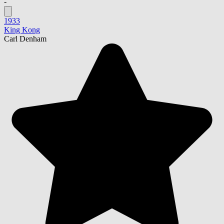
-
1933
King Kong
Carl Denham