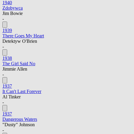
1940
Zdobywca
Jim Bowie
-
1939
There Goes My Heart
Detektyw O'Brien
-
1938
The Girl Said No
Jimmie Allen
-
1937
It Can't Last Forever
Al Tinker
-
1937
Dangerous Waters
"Dusty" Johnson
-