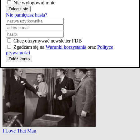
King Kong
Nie wylogowuj mnie
Zaloguj się
Nie pamiętasz hasła?
Chcę otrzymywać newsletter FDB
Zgadzam się na
Warunki korzystania
oraz
Polityce
prywatności
Załóż konto
King Kong
I Love That Man