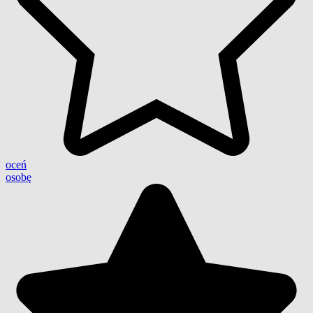
oceń
osobę