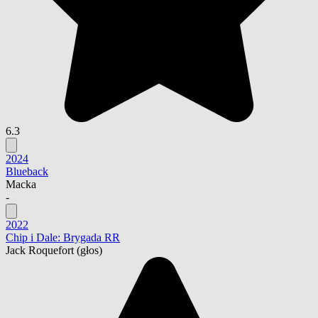
6.3
2024
Blueback
Macka
-
2022
Chip i Dale: Brygada RR
Jack Roquefort
(głos)