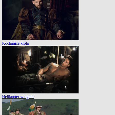
Kochanice króla
Helikopter w ogniu