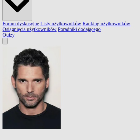
Forum dyskusyjne
Listy użytkowników
Ranking użytkowników
Osiągnięcia użytkowników
Poradniki dodającego
Quizy