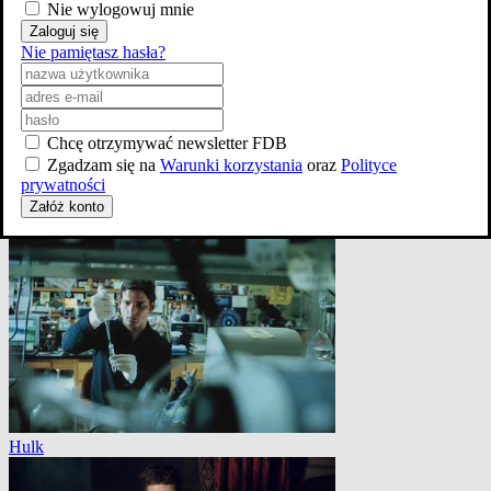
Nie wylogowuj mnie
Zaloguj się
Nie pamiętasz hasła?
Chcę otrzymywać newsletter FDB
Zgadzam się na
Warunki korzystania
oraz
Polityce
prywatności
Załóż konto
Hulk
Hulk