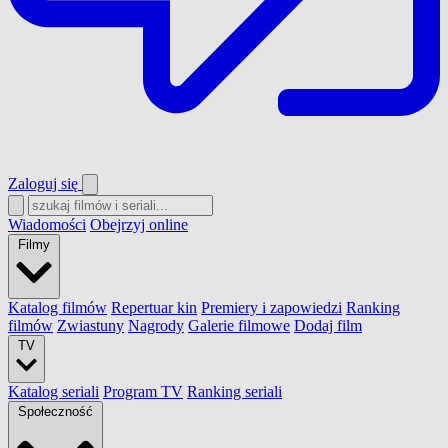
Zaloguj się
Wiadomości
Obejrzyj online
Filmy
Katalog filmów
Repertuar kin
Premiery i zapowiedzi
Ranking
filmów
Zwiastuny
Nagrody
Galerie filmowe
Dodaj film
TV
Katalog seriali
Program TV
Ranking seriali
Społeczność