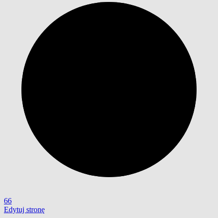
66
Edytuj stronę