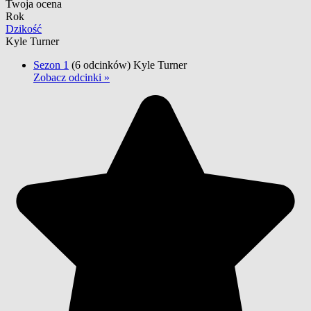
Twoja ocena
Rok
Dzikość
Kyle Turner
Sezon 1
(6 odcinków)
Kyle Turner
Zobacz odcinki »