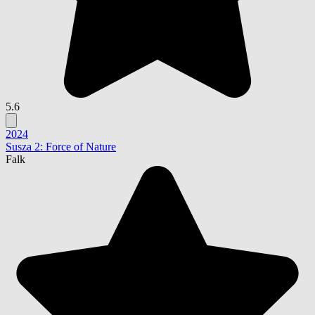
5.6
2024
Susza 2: Force of Nature
Falk