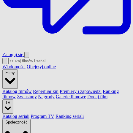
Zaloguj się
Wiadomości
Obejrzyj online
Filmy
Katalog filmów
Repertuar kin
Premiery i zapowiedzi
Ranking
filmów
Zwiastuny
Nagrody
Galerie filmowe
Dodaj film
TV
Katalog seriali
Program TV
Ranking seriali
Społeczność