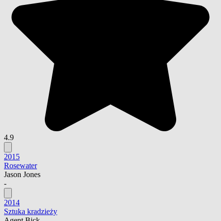
4.9
2015
Rosewater
Jason Jones
-
2014
Sztuka kradzieży
Agent Bick