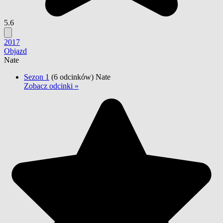
5.6
2017
Objazd
Nate
Sezon 1
(6 odcinków)
Nate
Zobacz odcinki »