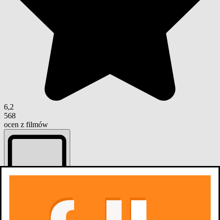
6,2
568
ocen z filmów
Dodaj do listy
Listy