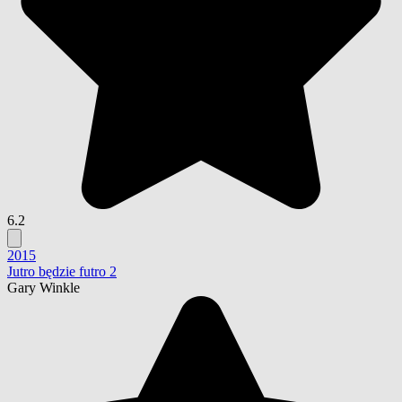
6.2
2015
Jutro będzie futro 2
Gary Winkle