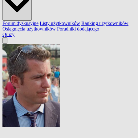
Forum dyskusyjne
Listy użytkowników
Ranking użytkowników
Osiągnięcia użytkowników
Poradniki dodającego
Quizy