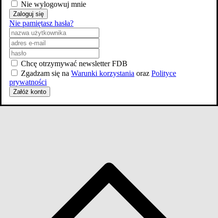
Nie wylogowuj mnie
Zaloguj się
Nie pamiętasz hasła?
Skocz do wybranego zawodu
Aktorzy
25
Producenci
Chcę otrzymywać newsletter FDB
2
Zgadzam się na
Warunki korzystania
oraz
Polityce
Scenariusz
prywatności
1
Załóż konto