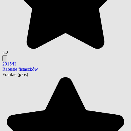
5.2
2015/II
Rabusie fistaszków
Frankie
(głos)