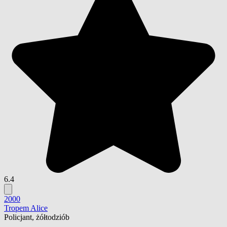
6.4
2000
Tropem Alice
Policjant, żółtodziób
-