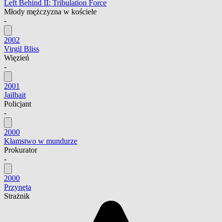
Left Behind II: Tribulation Force
Młody mężczyzna w kościele
-
2002
Virgil Bliss
Więzień
-
2001
Jailbait
Policjant
-
2000
Kłamstwo w mundurze
Prokurator
-
2000
Przynęta
Strażnik