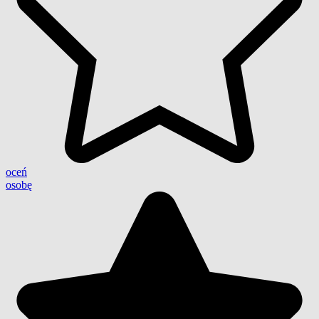
oceń
osobę