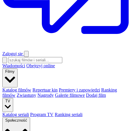
Zaloguj się
Wiadomości
Obejrzyj online
Filmy
Katalog filmów
Repertuar kin
Premiery i zapowiedzi
Ranking
filmów
Zwiastuny
Nagrody
Galerie filmowe
Dodaj film
TV
Katalog seriali
Program TV
Ranking seriali
Społeczność