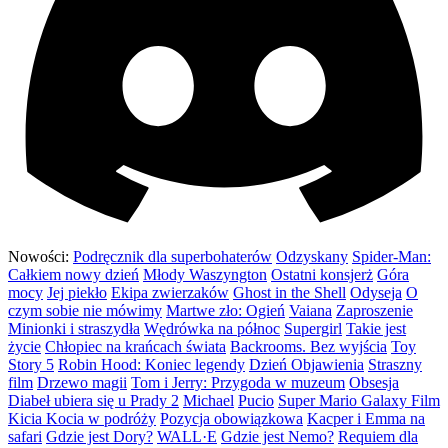
Nowości:
Podręcznik dla superbohaterów
Odzyskany
Spider-Man:
Całkiem nowy dzień
Młody Waszyngton
Ostatni konsjerż
Góra
mocy
Jej piekło
Ekipa zwierzaków
Ghost in the Shell
Odyseja
O
czym sobie nie mówimy
Martwe zło: Ogień
Vaiana
Zaproszenie
Minionki i straszydła
Wędrówka na północ
Supergirl
Takie jest
życie
Chłopiec na krańcach świata
Backrooms. Bez wyjścia
Toy
Story 5
Robin Hood: Koniec legendy
Dzień Objawienia
Straszny
film
Drzewo magii
Tom i Jerry: Przygoda w muzeum
Obsesja
Diabeł ubiera się u Prady 2
Michael
Pucio
Super Mario Galaxy Film
Kicia Kocia w podróży
Pozycja obowiązkowa
Kacper i Emma na
safari
Gdzie jest Dory?
WALL·E
Gdzie jest Nemo?
Requiem dla