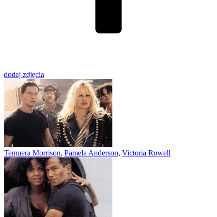
dodaj zdjęcia
Temuera Morrison
,
Pamela Anderson
,
Victoria Rowell