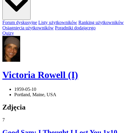
Forum dyskusyjne
Listy użytkowników
Ranking użytkowników
Osiągnięcia użytkowników
Poradniki dodającego
Quizy
Victoria Rowell (I)
1959-05-10
Portland, Maine, USA
Zdjęcia
7
Good Sam: I Thought I Lost You 1x10