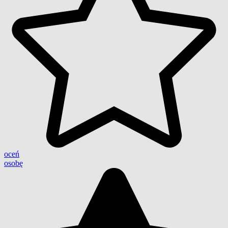
oceń
osobę