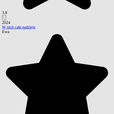
3.8
2024
W nich cała nadzieja
Ewa