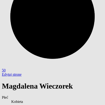
50
Edytuj stronę
Magdalena Wieczorek
Płeć
Kobieta