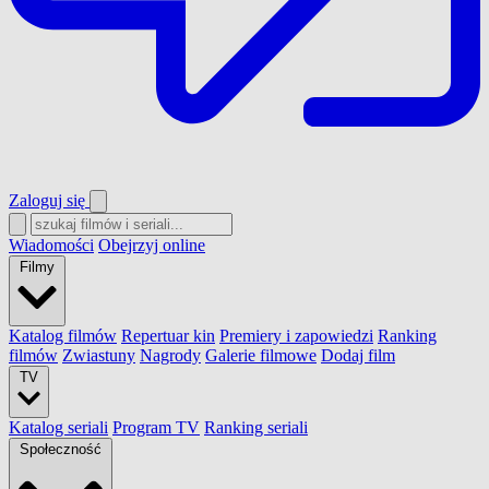
Zaloguj się
Wiadomości
Obejrzyj online
Filmy
Katalog filmów
Repertuar kin
Premiery i zapowiedzi
Ranking
filmów
Zwiastuny
Nagrody
Galerie filmowe
Dodaj film
TV
Katalog seriali
Program TV
Ranking seriali
Społeczność