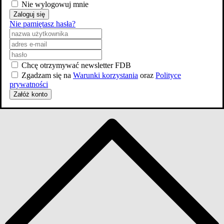
Nie wylogowuj mnie
Skocz do wybranego zawodu
Zaloguj się
Nie pamiętasz hasła?
Aktorzy
2
Chcę otrzymywać newsletter FDB
Zgadzam się na
Warunki korzystania
oraz
Polityce
prywatności
Załóż konto