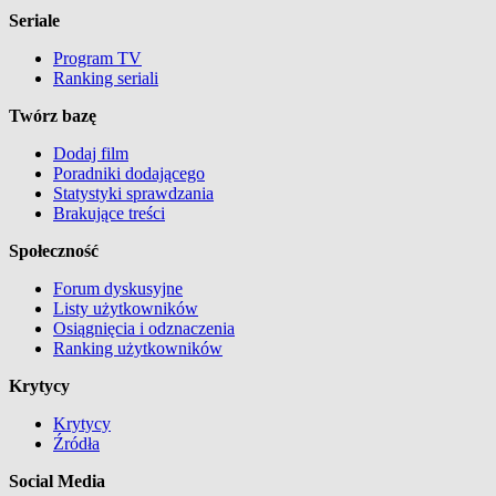
Seriale
Program TV
Ranking seriali
Twórz bazę
Dodaj film
Poradniki dodającego
Statystyki sprawdzania
Brakujące treści
Społeczność
Forum dyskusyjne
Listy użytkowników
Osiągnięcia i odznaczenia
Ranking użytkowników
Krytycy
Krytycy
Źródła
Social Media