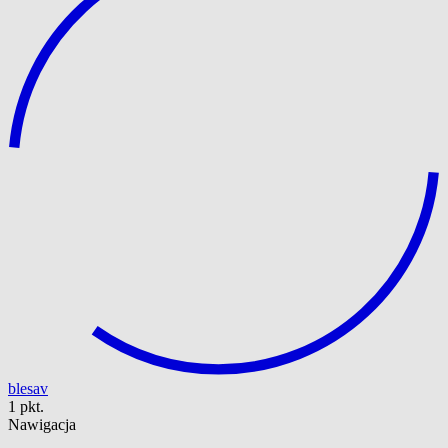
blesav
1 pkt.
Nawigacja