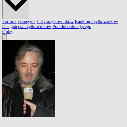
Forum dyskusyjne
Listy użytkowników
Ranking użytkowników
Osiągnięcia użytkowników
Poradniki dodającego
Quizy