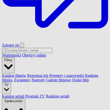
Zaloguj się
Wiadomości
Obejrzyj online
Filmy
Katalog filmów
Repertuar kin
Premiery i zapowiedzi
Ranking
filmów
Zwiastuny
Nagrody
Galerie filmowe
Dodaj film
TV
Katalog seriali
Program TV
Ranking seriali
Społeczność