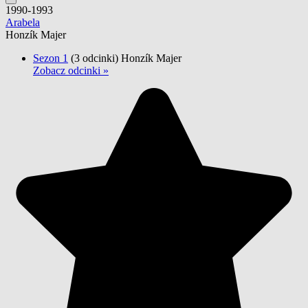
1990-1993
Arabela
Honzík Majer
Sezon 1
(3 odcinki)
Honzík Majer
Zobacz odcinki »