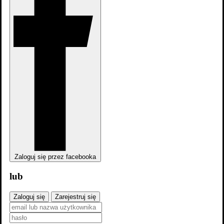
Skocz do wybranego zawodu
Aktorzy
27
Muzyka
4
Soundtracks
4
Scenariusz
1
Zaloguj się przez facebooka
lub
Zaloguj się
Zarejestruj się