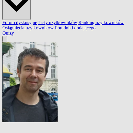
Forum dyskusyjne
Listy użytkowników
Ranking użytkowników
Osiągnięcia użytkowników
Poradniki dodającego
Quizy