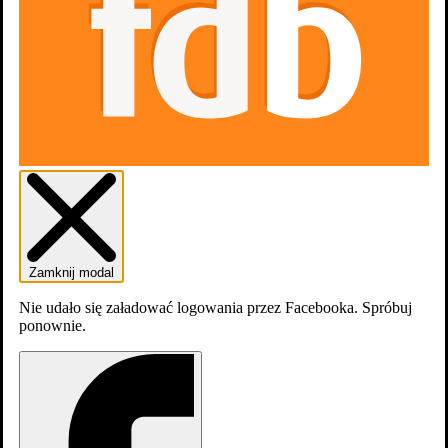
Dodaj do listy
Listy
0
osób
lubi
Filmografia
Zamknij modal
Nie udało się załadować logowania przez Facebooka. Spróbuj
ponownie.