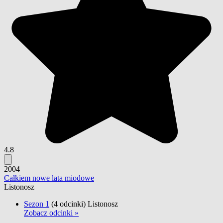
4.8
2004
Całkiem nowe lata miodowe
Listonosz
Sezon 1
(4 odcinki)
Listonosz
Zobacz odcinki »