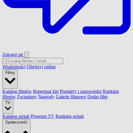
Zaloguj się
Wiadomości
Obejrzyj online
Filmy
Katalog filmów
Repertuar kin
Premiery i zapowiedzi
Ranking
filmów
Zwiastuny
Nagrody
Galerie filmowe
Dodaj film
TV
Katalog seriali
Program TV
Ranking seriali
Społeczność