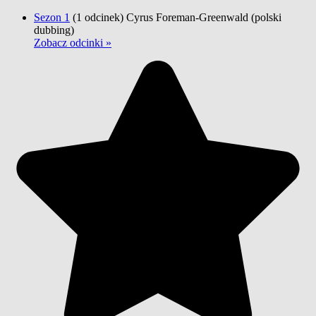
Sezon 1
(1 odcinek)
Cyrus Foreman-Greenwald
(polski
dubbing)
Zobacz odcinki »