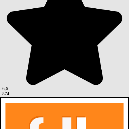
6,6
874
oceny z filmów