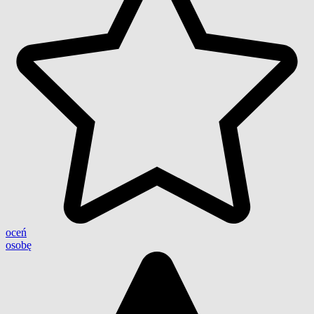
oceń
osobę