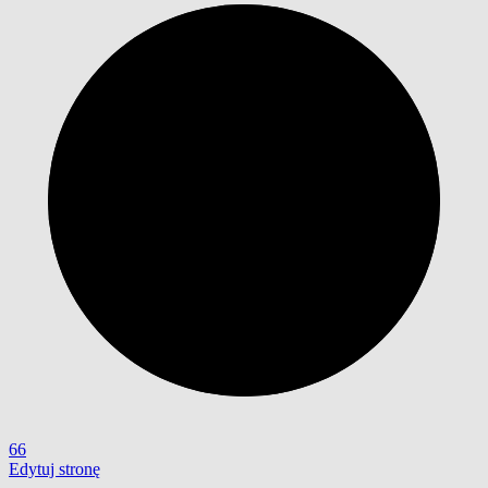
66
Edytuj stronę