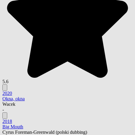
5.6
2020
Okna, okna
Wacek
-
2018
Big Mouth
Cyrus Foreman-Greenwald
(polski dubbing)