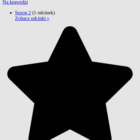
Na krawędzi
Sezon 2
(1 odcinek)
Zobacz odcinki »