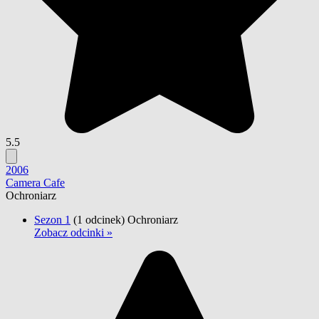
5.5
2006
Camera Cafe
Ochroniarz
Sezon 1
(1 odcinek)
Ochroniarz
Zobacz odcinki »