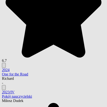
6.7
2024
One for the Road
Richard
-
2023/IV
Pokój nauczycielski
Milosz Dudek