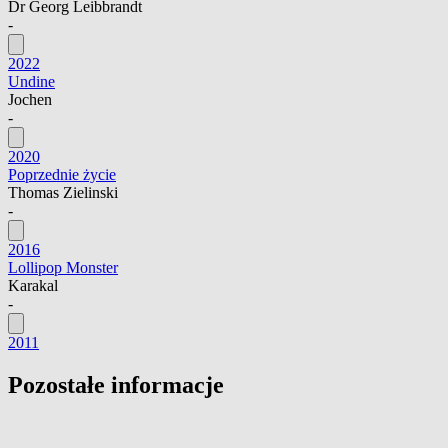
Dr Georg Leibbrandt
-
2022
Undine
Jochen
-
2020
Poprzednie życie
Thomas Zielinski
-
2016
Lollipop Monster
Karakal
-
2011
Pozostałe informacje