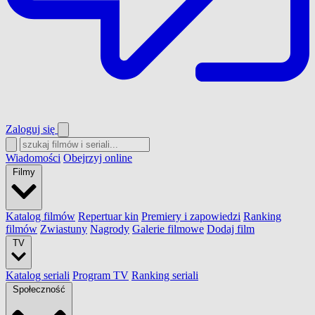
Zaloguj się
Wiadomości
Obejrzyj online
Filmy
Katalog filmów
Repertuar kin
Premiery i zapowiedzi
Ranking
filmów
Zwiastuny
Nagrody
Galerie filmowe
Dodaj film
TV
Katalog seriali
Program TV
Ranking seriali
Społeczność