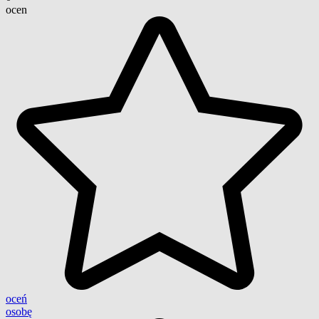
ocen
oceń
osobę