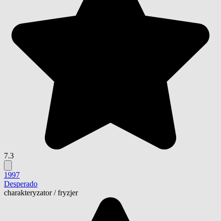
7.3
1997
Desperado
charakteryzator
/
fryzjer