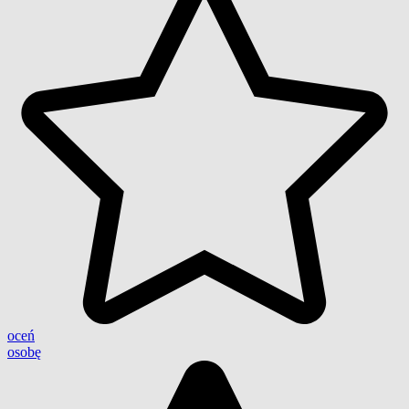
oceń
osobę