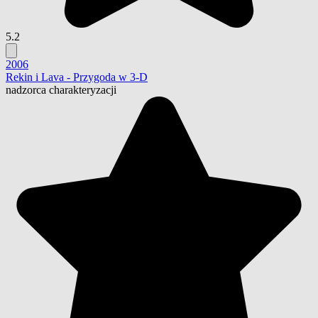
5.2
2006
Rekin i Lava - Przygoda w 3-D
nadzorca charakteryzacji