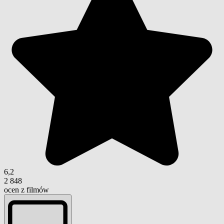
6,2
2 848
ocen z filmów