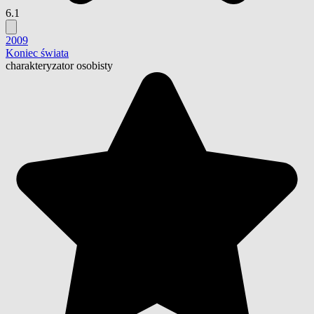
6.1
2009
Koniec świata
charakteryzator osobisty