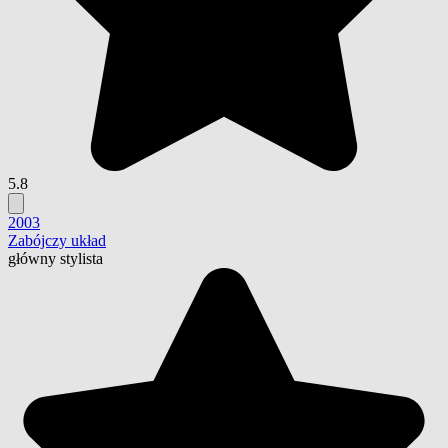
5.8
2003
Zabójczy układ
główny stylista