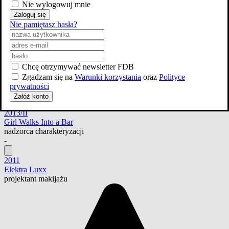
nadzorca charakteryzacji
Nie wylogowuj mnie
Zaloguj się
Sezon 1
(1 odcinek)
nadzorca charakteryzacji
Nie pamiętasz hasła?
Zobacz odcinki »
-
2022
Chcę otrzymywać newsletter FDB
Two Scoops
Zgadzam się na
Warunki korzystania
oraz
Polityce
główny charakteryzator
prywatności
-
Załóż konto
2013/II
Girl Walks Into a Bar
nadzorca charakteryzacji
-
2011
Elektra Luxx
projektant makijażu