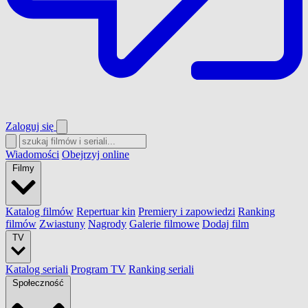
Zaloguj się
Wiadomości
Obejrzyj online
Filmy
Katalog filmów
Repertuar kin
Premiery i zapowiedzi
Ranking
filmów
Zwiastuny
Nagrody
Galerie filmowe
Dodaj film
TV
Katalog seriali
Program TV
Ranking seriali
Społeczność