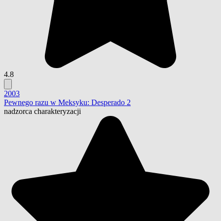
4.8
2003
Pewnego razu w Meksyku: Desperado 2
nadzorca charakteryzacji