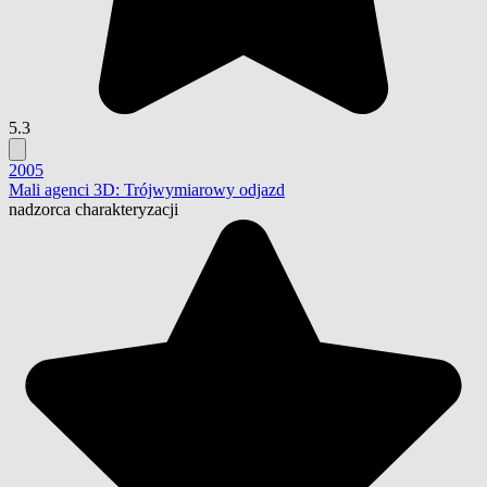
5.3
2005
Mali agenci 3D: Trójwymiarowy odjazd
nadzorca charakteryzacji