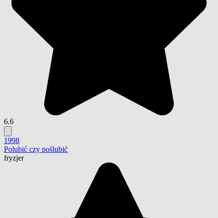
6.6
1998
Polubić czy poślubić
fryzjer