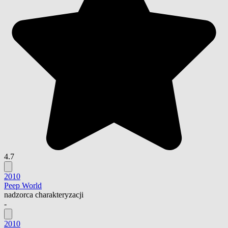
4.7
2010
Peep World
nadzorca charakteryzacji
-
2010