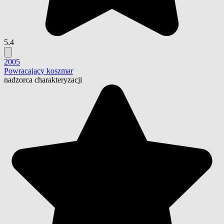
5.4
2005
Powracający koszmar
nadzorca charakteryzacji