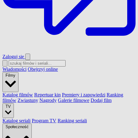
Zaloguj się
Wiadomości
Obejrzyj online
Filmy
Katalog filmów
Repertuar kin
Premiery i zapowiedzi
Ranking
filmów
Zwiastuny
Nagrody
Galerie filmowe
Dodaj film
TV
Katalog seriali
Program TV
Ranking seriali
Społeczność