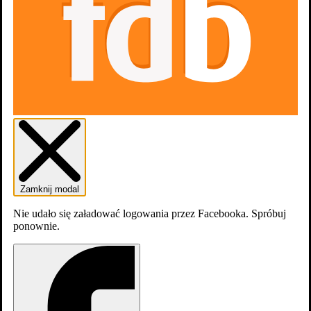
zobacz wszystkie
Zamknij modal
Nie udało się załadować logowania przez Facebooka. Spróbuj
Gra o tron: Nikt 6x8
ponownie.