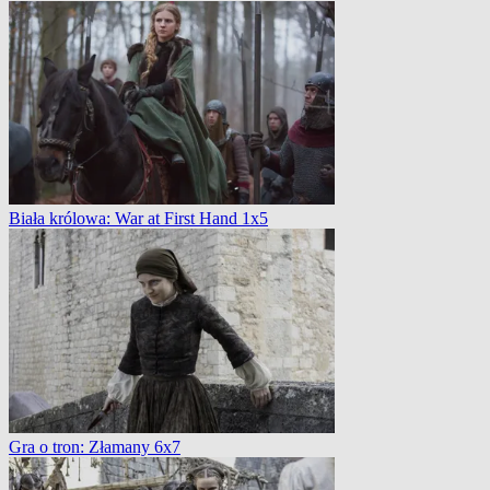
Biała królowa: War at First Hand 1x5
Gra o tron: Złamany 6x7