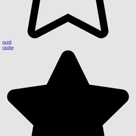
oceń
osobę