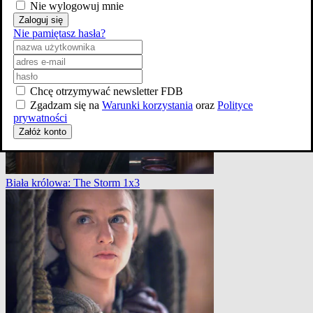
Nie wylogowuj mnie
Zaloguj się
Nie pamiętasz hasła?
Biała królowa: The Storm 1x3
Chcę otrzymywać newsletter FDB
Zgadzam się na
Warunki korzystania
oraz
Polityce
prywatności
Załóż konto
Biała królowa: The Storm 1x3