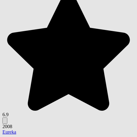
6.9
2008
Eureka