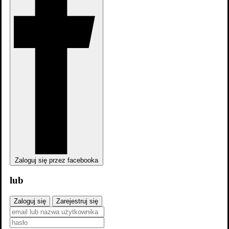
Skocz do wybranego zawodu
Scenariusz
9
Producenci
6
Zaloguj się przez facebooka
lub
Zaloguj się
Zarejestruj się