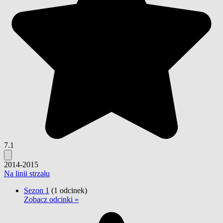
7.1
2014-2015
Na linii strzału
Sezon 1
(1 odcinek)
Zobacz odcinki »