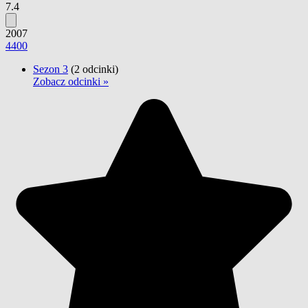
7.4
2007
4400
Sezon 3
(2 odcinki)
Zobacz odcinki »