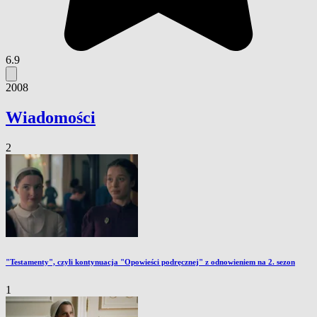
6.9
2008
Wiadomości
2
"Testamenty", czyli kontynuacja "Opowieści podręcznej" z odnowieniem na 2. sezon
1