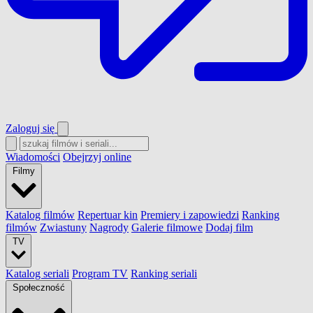
Zaloguj się
Wiadomości
Obejrzyj online
Filmy
Katalog filmów
Repertuar kin
Premiery i zapowiedzi
Ranking
filmów
Zwiastuny
Nagrody
Galerie filmowe
Dodaj film
TV
Katalog seriali
Program TV
Ranking seriali
Społeczność