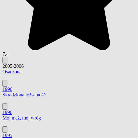
7.4
2005-2006
Osaczona
-
1996
Skradziona tożsamość
-
1996
Mój mąż, mój wróg
-
1995