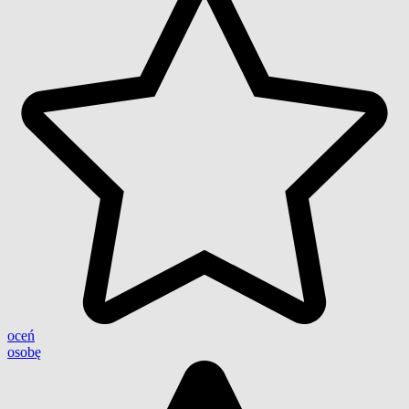
oceń
osobę