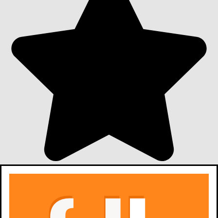
7,0
595
ocen z filmów