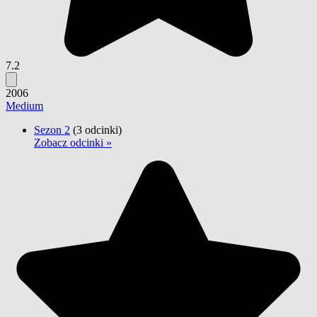
7.2
2006
Medium
Sezon 2
(3 odcinki)
Zobacz odcinki »