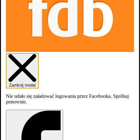
Dodaj do listy
Listy
0
osób
lubi
Zamknij modal
oraz 6 nominacji
zobacz więcej
Nie udało się załadować logowania przez Facebooka. Spróbuj
ponownie.
Filmografia