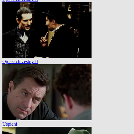
Ojciec chrzestny II
Uśpieni