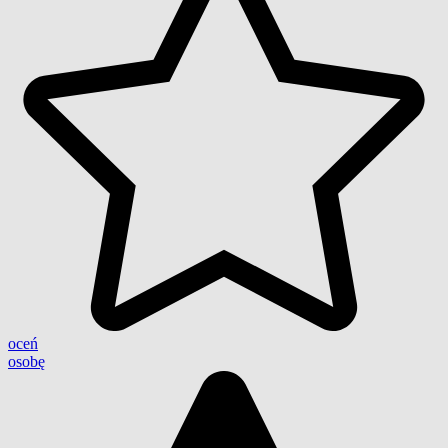
oceń
osobę