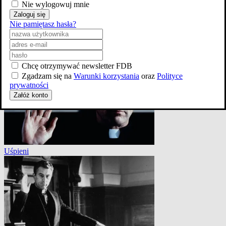
Nie wylogowuj mnie
Zaloguj się
Nie pamiętasz hasła?
Uśpieni
Chcę otrzymywać newsletter FDB
Zgadzam się na
Warunki korzystania
oraz
Polityce
prywatności
Załóż konto
Uśpieni