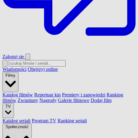
Zaloguj się
Wiadomości
Obejrzyj online
Filmy
Katalog filmów
Repertuar kin
Premiery i zapowiedzi
Ranking
filmów
Zwiastuny
Nagrody
Galerie filmowe
Dodaj film
TV
Katalog seriali
Program TV
Ranking seriali
Społeczność