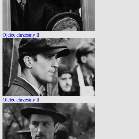
Ojciec chrzestny II
Ojciec chrzestny II