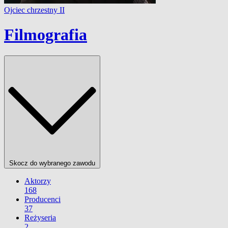
Ojciec chrzestny II
Filmografia
Skocz do wybranego zawodu
Aktorzy
168
Producenci
37
Reżyseria
2