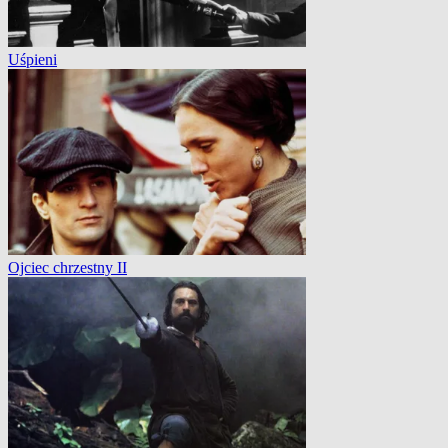
Uśpieni
Ojciec chrzestny II