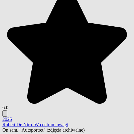
6.0
2025
Robert De Niro. W centrum uwagi
On sam, "Autoportret"
(zdjęcia archiwalne)