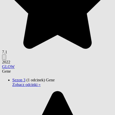
7.1
2022
GLOW
Gene
Sezon 3
(1 odcinek)
Gene
Zobacz odcinki »