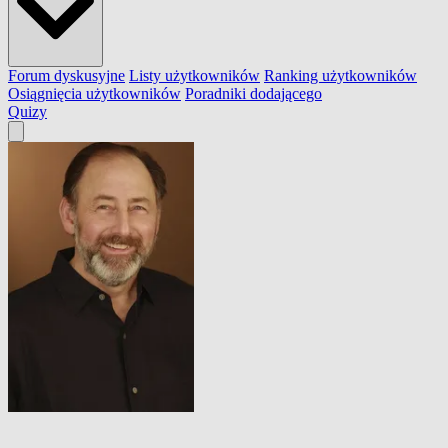
Forum dyskusyjne
Listy użytkowników
Ranking użytkowników
Osiągnięcia użytkowników
Poradniki dodającego
Quizy