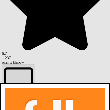
6,7
1 237
ocen z filmów
Dodaj do listy
Listy