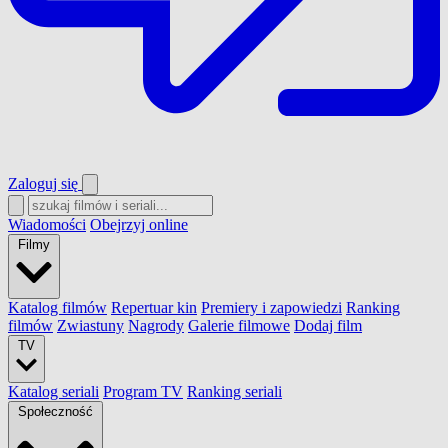
Zaloguj się
Wiadomości
Obejrzyj online
Filmy
Katalog filmów
Repertuar kin
Premiery i zapowiedzi
Ranking
filmów
Zwiastuny
Nagrody
Galerie filmowe
Dodaj film
TV
Katalog seriali
Program TV
Ranking seriali
Społeczność