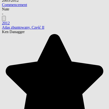
2003-2012
Commencement
Nate
-
2012
Atlas zbuntowany. Część II
Ken Danagger