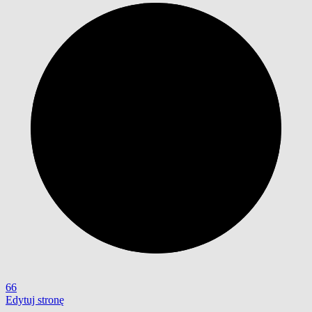
66
Edytuj stronę