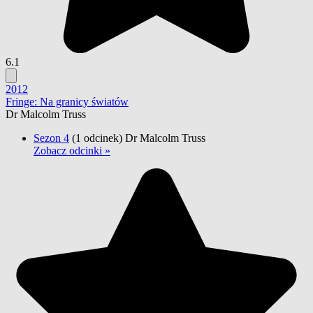
6.1
2012
Fringe: Na granicy światów
Dr Malcolm Truss
Sezon 4
(1 odcinek)
Dr Malcolm Truss
Zobacz odcinki »