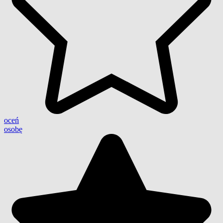
oceń
osobę