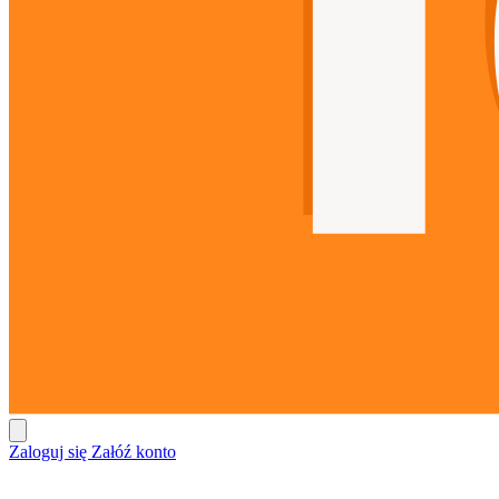
Zaloguj się
Załóź konto