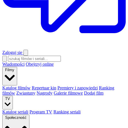
Zaloguj się
Wiadomości
Obejrzyj online
Filmy
Katalog filmów
Repertuar kin
Premiery i zapowiedzi
Ranking
filmów
Zwiastuny
Nagrody
Galerie filmowe
Dodaj film
TV
Katalog seriali
Program TV
Ranking seriali
Społeczność