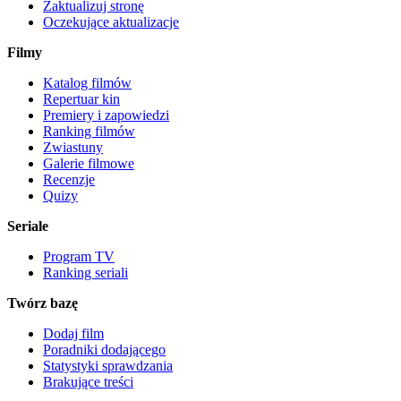
Zaktualizuj stronę
Oczekujące aktualizacje
Filmy
Katalog filmów
Repertuar kin
Premiery i zapowiedzi
Ranking filmów
Zwiastuny
Galerie filmowe
Recenzje
Quizy
Seriale
Program TV
Ranking seriali
Twórz bazę
Dodaj film
Poradniki dodającego
Statystyki sprawdzania
Brakujące treści