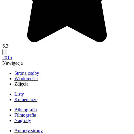
6.3
2015
Nawigacja
Strona osoby
Wiadomości
Zdjęcia
Listy
Komentarze
Bibliografia
Filmografia
Nagrody
Autorzy strony