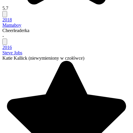
5.7
2018
Mamaboy
Cheerleaderka
-
2016
Steve Jobs
Katie Kallick
(niewymieniony w czołówce)