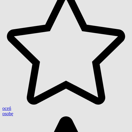
oceń
osobę