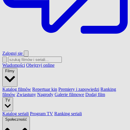
Zaloguj się
Wiadomości
Obejrzyj online
Filmy
Katalog filmów
Repertuar kin
Premiery i zapowiedzi
Ranking
filmów
Zwiastuny
Nagrody
Galerie filmowe
Dodaj film
TV
Katalog seriali
Program TV
Ranking seriali
Społeczność