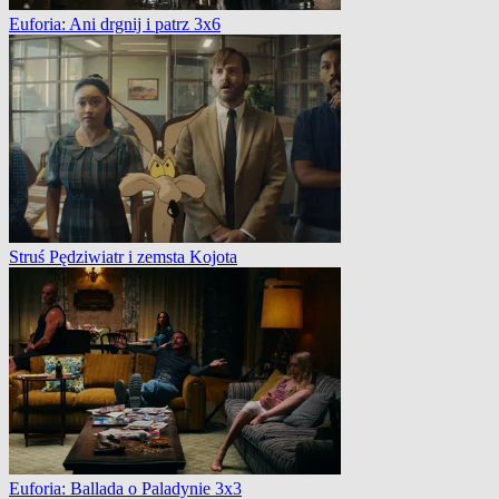
Euforia: Ani drgnij i patrz⁩ 3x6
Struś Pędziwiatr i zemsta Kojota
Euforia: Ballada o Paladynie 3x3