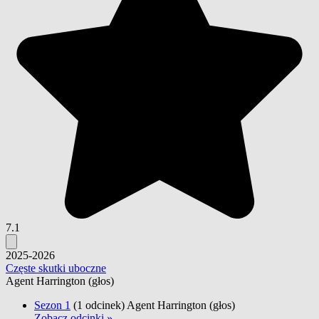
7.1
2025-2026
Częste skutki uboczne
Agent Harrington
(głos)
Sezon 1
(1 odcinek)
Agent Harrington
(głos)
Zobacz odcinki »