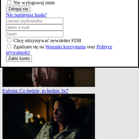
Nie wylogowuj mnie
Zaloguj się
Nie pamiętasz hasła?
Euforia: Ta mała świnka 3x5
Chcę otrzymywać newsletter FDB
Zgadzam się na
Warunki korzystania
oraz
Polityce
prywatności
Załóż konto
Euforia: Co będzie, to będzie 3x7