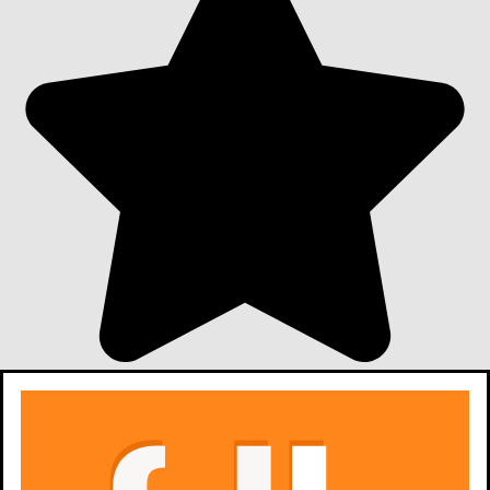
6,6
363
oceny z filmów