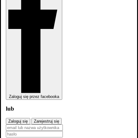
Amerykańscy bogowie: Tajemnica łyżek 1x2
Zaloguj się przez facebooka
Euforia: Kicia lubi tańczyć 3x4
lub
Zaloguj się
Zarejestruj się