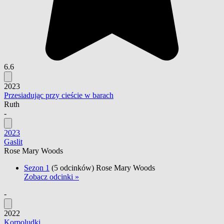
6.6
2023
Przesiadując przy cieście w barach
Ruth
-
2023
Gaslit
Rose Mary Woods
Sezon 1
(5 odcinków)
Rose Mary Woods
Zobacz odcinki »
-
2022
Korpoludki