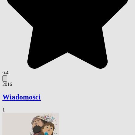
6.4
2016
Wiadomości
1