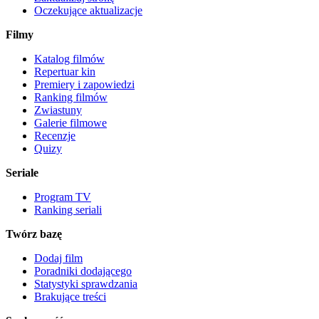
Oczekujące aktualizacje
Filmy
Katalog filmów
Repertuar kin
Premiery i zapowiedzi
Ranking filmów
Zwiastuny
Galerie filmowe
Recenzje
Quizy
Seriale
Program TV
Ranking seriali
Twórz bazę
Dodaj film
Poradniki dodającego
Statystyki sprawdzania
Brakujące treści