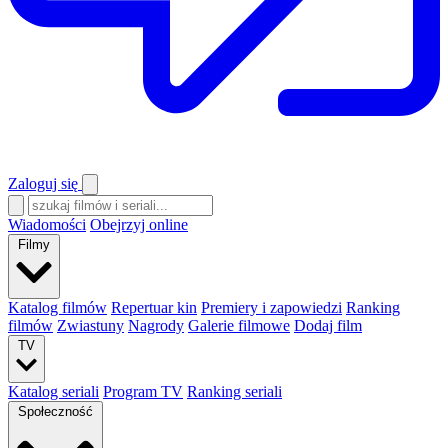
Zaloguj się
Wiadomości
Obejrzyj online
Filmy
Katalog filmów
Repertuar kin
Premiery i zapowiedzi
Ranking
filmów
Zwiastuny
Nagrody
Galerie filmowe
Dodaj film
TV
Katalog seriali
Program TV
Ranking seriali
Społeczność