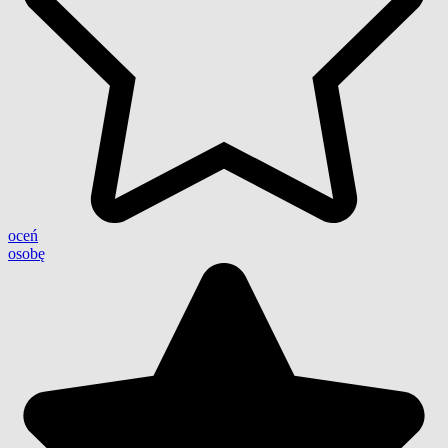
oceń
osobę