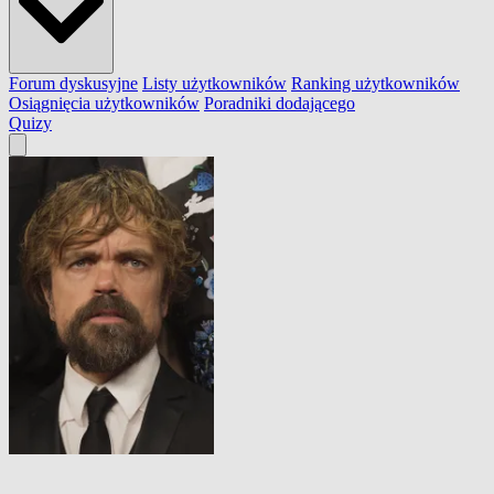
Forum dyskusyjne
Listy użytkowników
Ranking użytkowników
Osiągnięcia użytkowników
Poradniki dodającego
Quizy