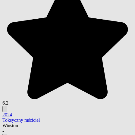
6.2
2024
Toksyczny mściciel
Winston
-