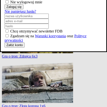
Nie wylogowuj mnie
Gra o tron: Ogród kości 2x4
Zaloguj się
Nie pamiętasz hasła?
Chcę otrzymywać newsletter FDB
Zgadzam się na
Warunki korzystania
oraz
Polityce
prywatności
Załóż konto
Gra o tron: Zdrajca 6x3
Gra o tron: Złota korona 1x6