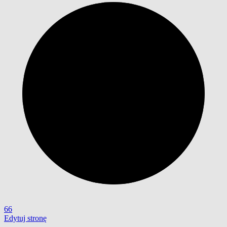
66
Edytuj stronę