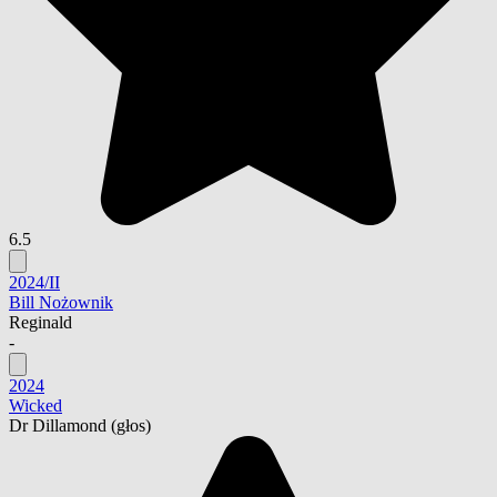
6.5
2024/II
Bill Nożownik
Reginald
-
2024
Wicked
Dr Dillamond
(głos)