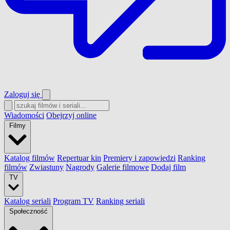
Zaloguj się
Wiadomości
Obejrzyj online
Filmy
Katalog filmów
Repertuar kin
Premiery i zapowiedzi
Ranking
filmów
Zwiastuny
Nagrody
Galerie filmowe
Dodaj film
TV
Katalog seriali
Program TV
Ranking seriali
Społeczność