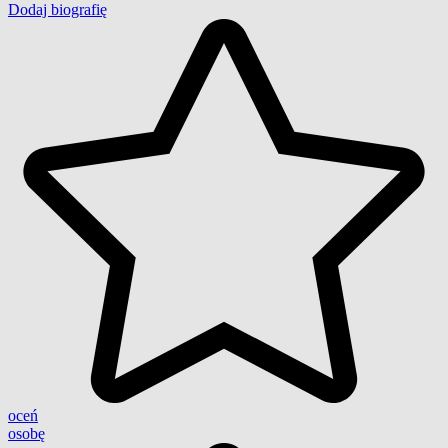
Dodaj biografię
oceń
osobę