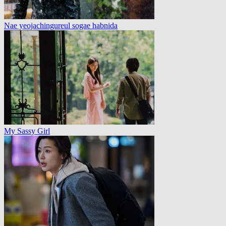
Nae yeojachingureul sogae habnida
My Sassy Girl