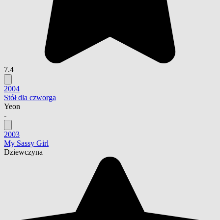
7.4
2004
Stół dla czworga
Yeon
-
2003
My Sassy Girl
Dziewczyna