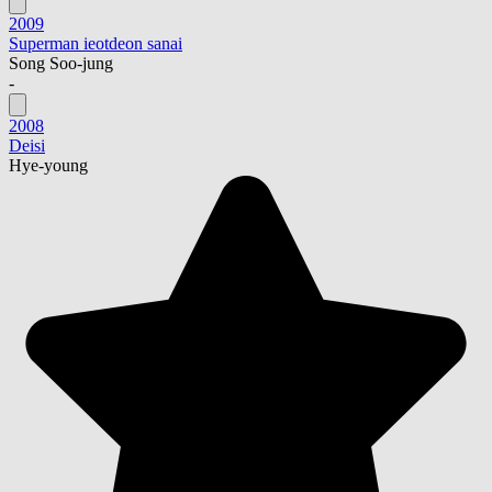
2009
Superman ieotdeon sanai
Song Soo-jung
-
2008
Deisi
Hye-young