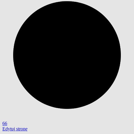
66
Edytuj stronę