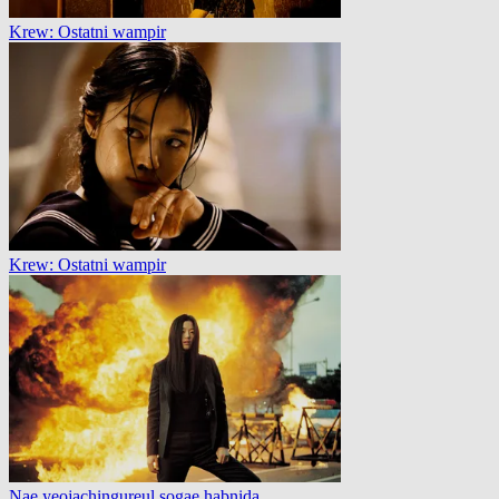
Krew: Ostatni wampir
Krew: Ostatni wampir
Nae yeojachingureul sogae habnida