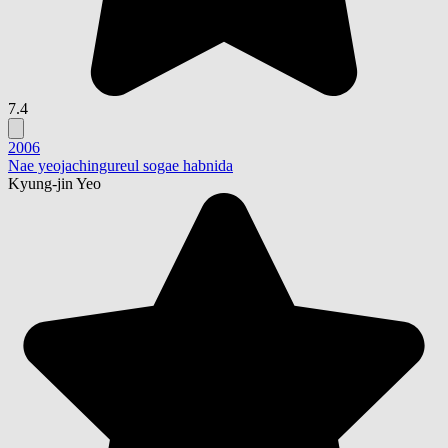
7.4
2006
Nae yeojachingureul sogae habnida
Kyung-jin Yeo