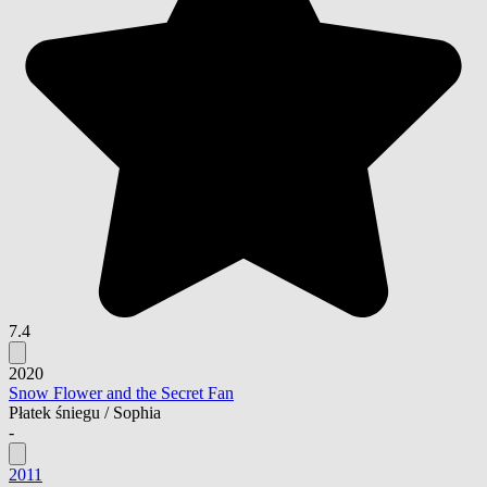
7.4
2020
Snow Flower and the Secret Fan
Płatek śniegu / Sophia
-
2011