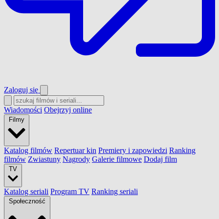
Zaloguj się
Wiadomości
Obejrzyj online
Filmy
Katalog filmów
Repertuar kin
Premiery i zapowiedzi
Ranking
filmów
Zwiastuny
Nagrody
Galerie filmowe
Dodaj film
TV
Katalog seriali
Program TV
Ranking seriali
Społeczność