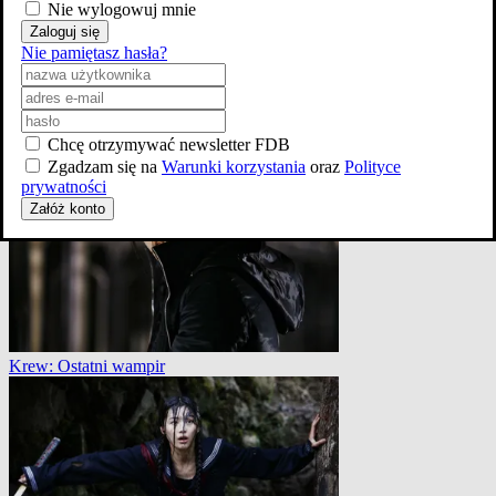
Nie wylogowuj mnie
Zaloguj się
Nie pamiętasz hasła?
Krew: Ostatni wampir
Chcę otrzymywać newsletter FDB
Zgadzam się na
Warunki korzystania
oraz
Polityce
prywatności
Załóż konto
Krew: Ostatni wampir