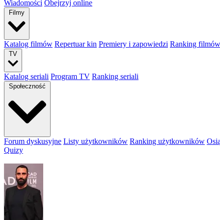
Wiadomości
Obejrzyj online
Filmy
Katalog filmów
Repertuar kin
Premiery i zapowiedzi
Ranking filmó
TV
Katalog seriali
Program TV
Ranking seriali
Społeczność
Forum dyskusyjne
Listy użytkowników
Ranking użytkowników
Osi
Quizy