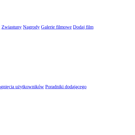
w
Zwiastuny
Nagrody
Galerie filmowe
Dodaj film
ągnięcia użytkowników
Poradniki dodającego