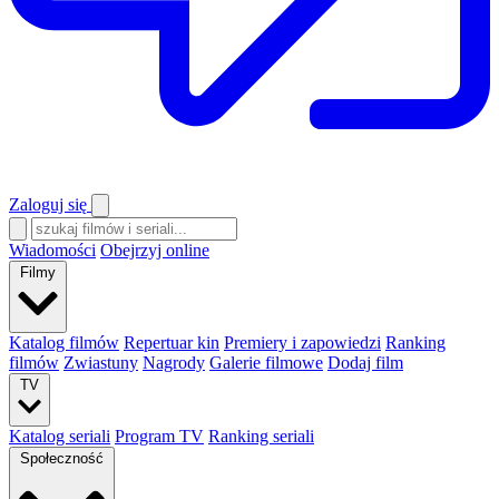
Zaloguj się
Wiadomości
Obejrzyj online
Filmy
Katalog filmów
Repertuar kin
Premiery i zapowiedzi
Ranking
filmów
Zwiastuny
Nagrody
Galerie filmowe
Dodaj film
TV
Katalog seriali
Program TV
Ranking seriali
Społeczność