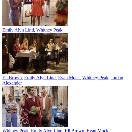
Emily Alyn Lind
,
Whitney Peak
Eli Brown
,
Emily Alyn Lind
,
Evan Mock
,
Whitney Peak
,
Jordan
Alexander
Whitney Peak
,
Emily Alyn Lind
,
Eli Brown
,
Evan Mock