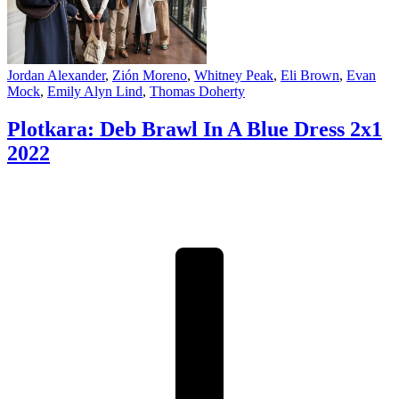
Jordan Alexander
,
Zión Moreno
,
Whitney Peak
,
Eli Brown
,
Evan
Mock
,
Emily Alyn Lind
,
Thomas Doherty
Plotkara: Deb Brawl In A Blue Dress 2x1
2022