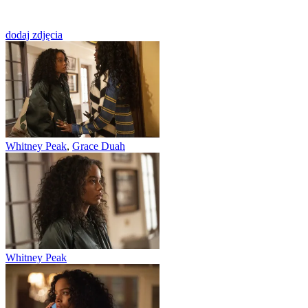
dodaj zdjęcia
Whitney Peak
,
Grace Duah
Whitney Peak