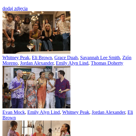
dodaj zdjęcia
Whitney Peak
,
Eli Brown
,
Grace Duah
,
Savannah Lee Smith
,
Zión
Moreno
,
Jordan Alexander
,
Emily Alyn Lind
,
Thomas Doherty
Evan Mock
,
Emily Alyn Lind
,
Whitney Peak
,
Jordan Alexander
,
Eli
Brown