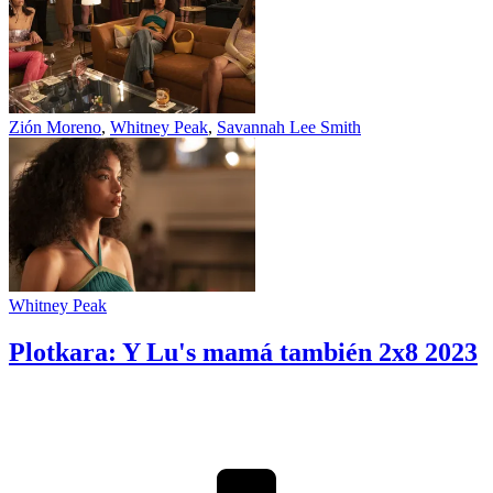
Zión Moreno
,
Whitney Peak
,
Savannah Lee Smith
Whitney Peak
Plotkara: Y Lu's mamá también 2x8
2023